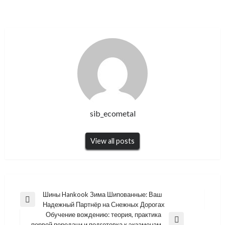
sib_ecometal
View all posts
Навигация
Шины Hankook Зима Шипованные: Ваш
Previous
Надежный Партнёр на Снежных Дорогах
по
Post
Обучение вождению: теория, практика
записям
Next
первой передачи и подготовка к экзаменам