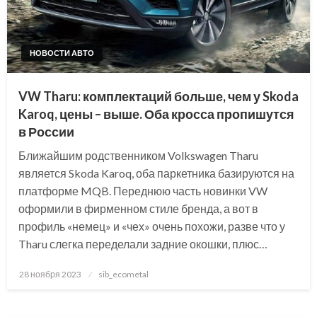
НОВОСТИ АВТО
VW Tharu: комплектаций больше, чем у Skoda
Karoq, цены – выше. Оба кросса пропишутся
в России
Ближайшим родственником Volkswagen Tharu
является Skoda Karoq, оба паркетника базируются на
платформе MQB. Переднюю часть новинки VW
оформили в фирменном стиле бренда, а вот в
профиль «немец» и «чех» очень похожи, разве что у
Tharu слегка переделали задние окошки, плюс…
Posted
28 ноября 2023
sib_ecometal
on