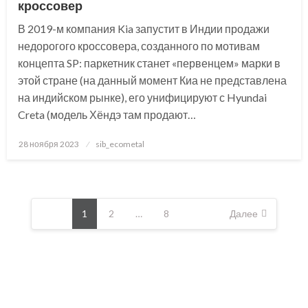
кроссовер
В 2019-м компания Kia запустит в Индии продажи
недорогого кроссовера, созданного по мотивам
концепта SP: паркетник станет «первенцем» марки в
этой стране (на данный момент Киа не представлена
на индийском рынке), его унифицируют с Hyundai
Creta (модель Хёндэ там продают…
Posted
28 ноября 2023
sib_ecometal
on
Пагинация
записей
1
2
…
8
Далее