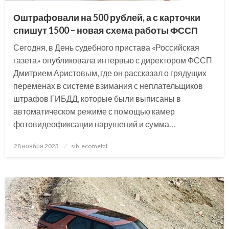
Оштрафовали на 500 рублей, а с карточки
спишут 1500 – новая схема работы ФССП
Сегодня, в День судебного пристава «Российская
газета» опубликовала интервью с директором ФССП
Дмитрием Аристовым, где он рассказал о грядущих
переменах в системе взимания с неплательщиков
штрафов ГИБДД, которые были выписаны в
автоматическом режиме с помощью камер
фотовидеофиксации нарушений и сумма…
Posted
28 ноября 2023
sib_ecometal
on