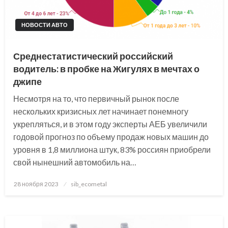
НОВОСТИ АВТО
Среднестатистический российский
водитель: в пробке на Жигулях в мечтах о
джипе
Несмотря на то, что первичный рынок после
нескольких кризисных лет начинает понемногу
укрепляться, и в этом году эксперты АЕБ увеличили
годовой прогноз по объему продаж новых машин до
уровня в 1,8 миллиона штук, 83% россиян приобрели
свой нынешний автомобиль на…
Posted
28 ноября 2023
sib_ecometal
on