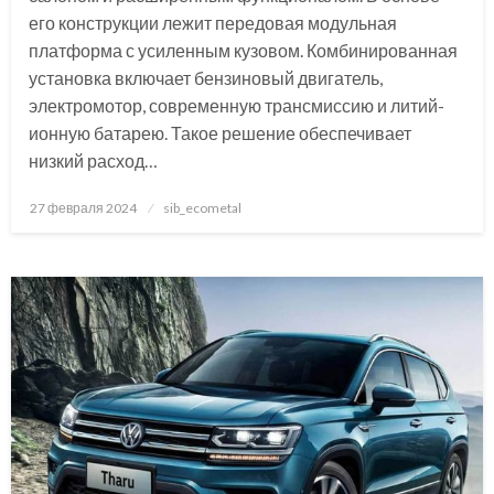
его конструкции лежит передовая модульная
платформа с усиленным кузовом. Комбинированная
установка включает бензиновый двигатель,
электромотор, современную трансмиссию и литий-
ионную батарею. Такое решение обеспечивает
низкий расход…
Posted
27 февраля 2024
sib_ecometal
on