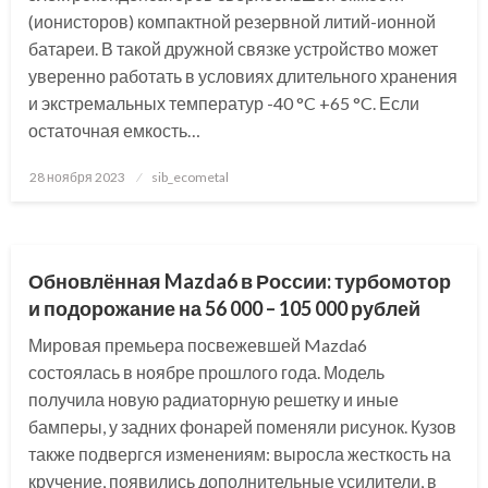
(ионисторов) компактной резервной литий-ионной
батареи. В такой дружной связке устройство может
уверенно работать в условиях длительного хранения
и экстремальных температур -40 °C +65 °C. Если
остаточная емкость…
Posted
28 ноября 2023
sib_ecometal
on
НОВОСТИ АВТО
Обновлённая Mazda6 в России: турбомотор
и подорожание на 56 000 – 105 000 рублей
Мировая премьера посвежевшей Mazda6
состоялась в ноябре прошлого года. Модель
получила новую радиаторную решетку и иные
бамперы, у задних фонарей поменяли рисунок. Кузов
также подвергся изменениям: выросла жесткость на
кручение, появились дополнительные усилители, в