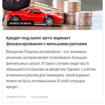
НОВОСТИ АВТО
Кредит под залог авто: вариант
финансирования с меньшими рисками
Введение Покупка автомобиля – это значимое
решение, которое может потребовать больших
финансовых затрат. В таких случаях люди часто
обращаются к банкам за кредитом. Однако, с учетом
возможных рисков для заемщика, такой вариант
может не быть оптимальным. В этой ситуации
кредит…
Posted
3 апреля 2024
sib_ecometal
on