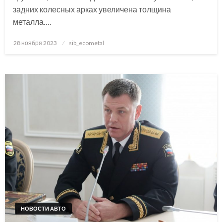
задних колесных арках увеличена толщина
металла….
Posted
28 ноября 2023
sib_ecometal
on
НОВОСТИ АВТО