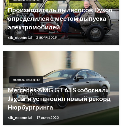
Производитель пылесосов Dyson
определился с местом выпуска
электромобилей
sib_ecometal
2 июля 2019
НОВОСТИ АВТО
Mercedes-AMG GT 63 S «обогнал»
Jaguar и установил новый рекорд
Нюрбургринга
sib_ecometal
17 июня 2020