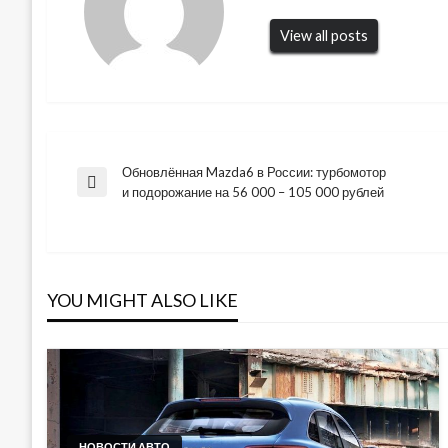
View all posts
Обновлённая Mazda6 в России: турбомотор
Навигация
Previous
и подорожание на 56 000 – 105 000 рублей
Post
по
записям
YOU MIGHT ALSO LIKE
НОВОСТИ АВТО