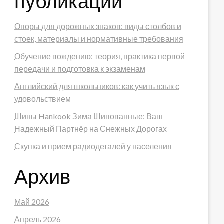
публикации
Опоры для дорожных знаков: виды столбов и
стоек, материалы и нормативные требования
Обучение вождению: теория, практика первой
передачи и подготовка к экзаменам
Английский для школьников: как учить язык с
удовольствием
Шины Hankook Зима Шипованные: Ваш
Надежный Партнёр на Снежных Дорогах
Скупка и прием радиодеталей у населения
Архив
Май 2026
Апрель 2026