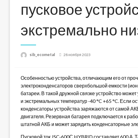
пусковое устрой
экстремально ни
Posted
sib_ecometal
28 ноября 2023
on
О
собенностью устройства, отличающим его от про
электроконденсаторов сверхбольшой емкости (ион
батареи. В такой дружной связке устройство может
и экстремальных температур -40 °C +65 °C. Если о
конденсаторы устройства заряжаются от самой АКБ 
двигателя. Резервная батарея подключается к раб
штатной АКБ и может зарядить конденсаторные эле
Пусковой ток JSC-600С HYBRID составляет 600 А. 