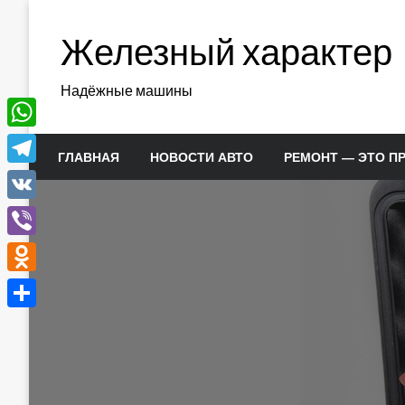
Перейти
к
Железный характер
содержимому
Надёжные машины
WhatsApp
ГЛАВНАЯ
НОВОСТИ АВТО
РЕМОНТ — ЭТО П
Telegram
VK
Viber
Odnoklassniki
Отправить