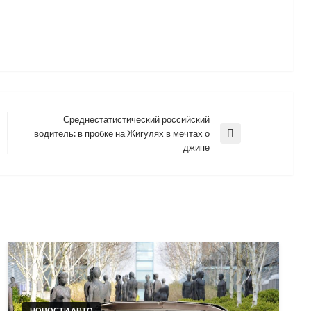
Среднестатистический российский
водитель: в пробке на Жигулях в мечтах о
Next
джипе
Post
НОВОСТИ АВТО