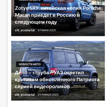
Zotye SR9: китайская копия Porsche
Macan приедет в Россию в
следующем году
sib_ecometal
17 июня 2020
НОВОСТИ АВТО
Дело – «труба»: УАЗ ответил
критикам обновлённого Патриота
серией видеороликов
sib_ecometal
25 января 2023