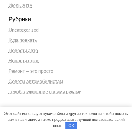
Июль 2019
Рубрики
Uncategorised
Куда поехать
Новости авто
Новости плюс
Ремонт — это просто
Советы автомобилистам
Техобслуживание своими руками
Этот сайт использует куки-файлы и другие технологии, чтобы помочь
вам в навигации, а также предоставить лучший пользовательский
Theme by Silk Themes
опыт.
OK