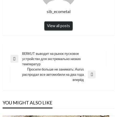
sib_ecometal
View all posts
Навигация
BERKUT выводит на рынок пусковое
устройство для экстремально низких
по
Previous
температур
Post
записям
Просили больше не занимать: Aurus
распродал все автомобили на два года
Next
вперёд
Post
YOU MIGHT ALSO LIKE