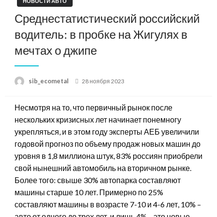
НОВОСТИ АВТО
Среднестатистический российский
водитель: в пробке на Жигулях в
мечтах о джипе
Posted
sib_ecometal
28 ноября 2023
on
Н
есмотря на то, что первичный рынок после
нескольких кризисных лет начинает понемногу
укрепляться, и в этом году эксперты АЕБ увеличили
годовой прогноз по объему продаж новых машин до
уровня в 1,8 миллиона штук, 83% россиян приобрели
свой нынешний автомобиль на вторичном рынке.
Более того: свыше 30% автопарка составляют
машины старше 10 лет. Примерно по 25%
составляют машины в возрасте 7-10 и 4-6 лет, 10% –
авто от одного до трех лет, и лишь 4% – это новые