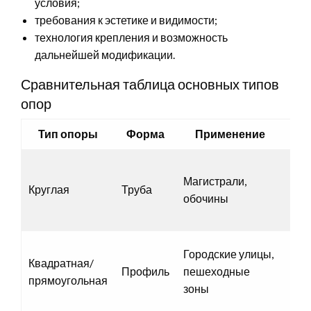
условия;
требования к эстетике и видимости;
технология крепления и возможность
дальнейшей модификации.
Сравнительная таблица основных типов
опор
Тип опоры
Форма
Применение
Ос
Выс
Магистрали,
уст
Круглая
Труба
обочины
про
уст
Удо
Городские улицы,
Квадратная/
кре
Профиль
пешеходные
прямоугольная
виз
зоны
акк