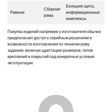
Большие щиты,
Под
Сборная
Рамная
информационные
мно
рама
комплексы
кон
Покупка изделий напрямую у изготовителя обычно
предполагает доступ к серийным решениям и
возможности изготовления по техническому
заданию, включая адаптацию размеров, типов
креплений и покрытий под конкретные условия
эксплуатации.