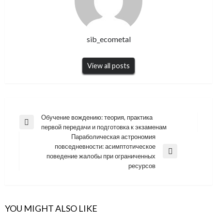
sib_ecometal
View all posts
Навигация
Обучение вождению: теория, практика
Previous
первой передачи и подготовка к экзаменам
по
Post
Параболическая астрономия
записям
повседневности: асимптотическое
Next
поведение жалобы при ограниченных
Post
ресурсов
YOU MIGHT ALSO LIKE