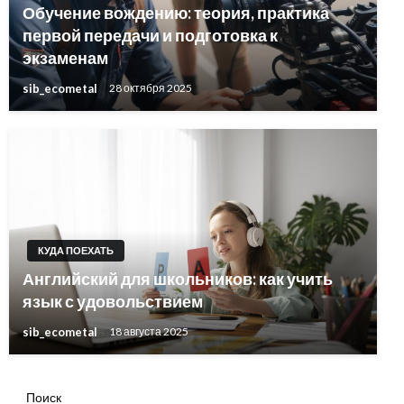
Обучение вождению: теория, практика
первой передачи и подготовка к
экзаменам
sib_ecometal
28 октября 2025
КУДА ПОЕХАТЬ
Английский для школьников: как учить
язык с удовольствием
sib_ecometal
18 августа 2025
Поиск