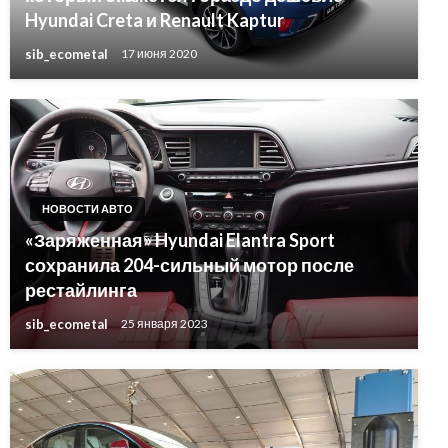
Hyundai Creta и Renault Kaptur
sib_ecometal
17 июня 2020
НОВОСТИ АВТО
«Заряженная» Hyundai Elantra Sport
сохранила 204-сильный мотор после
рестайлинга
sib_ecometal
25 января 2023