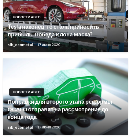
НОВОСТИ АВТО
Tesla наконец-то стала приносить
прибыль. Победа Илона Маска?
sib_ecometal
17 июня 2020
НОВОСТИ АВТО
Поправки для второго этапа реформы
ОСАГО отправят на рассмотрение до
конца года
sib_ecometal
17 июня 2020