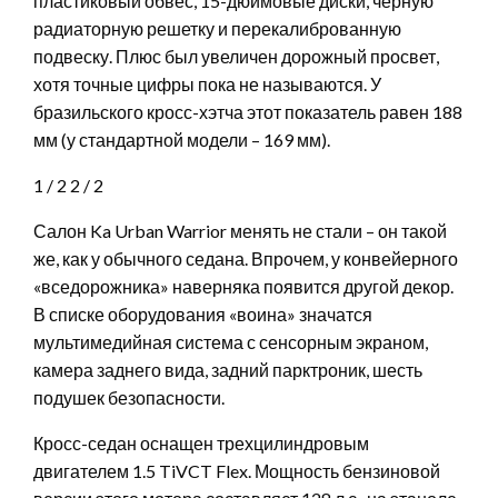
пластиковый обвес, 15-дюймовые диски, черную
радиаторную решетку и перекалиброванную
подвеску. Плюс был увеличен дорожный просвет,
хотя точные цифры пока не называются. У
бразильского кросс-хэтча этот показатель равен 188
мм (у стандартной модели – 169 мм).
1
/ 2
2
/ 2
Салон Ka Urban Warrior менять не стали – он такой
же, как у обычного седана. Впрочем, у конвейерного
«вседорожника» наверняка появится другой декор.
В списке оборудования «воина» значатся
мультимедийная система с сенсорным экраном,
камера заднего вида, задний парктроник, шесть
подушек безопасности.
Кросс-седан оснащен трехцилиндровым
двигателем 1.5 TiVCT Flex. Мощность бензиновой