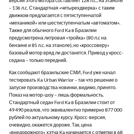
версии этого мотора составляет 128 л.с., на этаноле
– 136 л.с. Стандартная «четырехдверка» с таким
движком предлагается с пятиступенчатой
«механикой» или шестиступенчатым «автоматом».
Также для обычного Ford Ka в Бразилии
предусмотрена литровая «тройка» (80 л.с на
бензине и 85 л.с. на этаноле), но «кроссоверу»
базовый мотор вряд ли достанется. Привод у кросс-
седана – только передний.
Как сообщают бразильские СМИ, Ford уже начал
тестировать Ka Urban Warrior – так что решение о
запуске производства новинки, видимо, принято.
Показ на мотор-шоу – лишь формальность.
Стандартный седан Ford Ka в Бразилии стоит от
49 490 реалов, что эквивалентно примерно 877 000
рублей по актуальному курсу. Кросс-версия,
очевидно, окажется дороже. Так, цена
«внедорожного» хэтча Ka начинается с отметки в 68