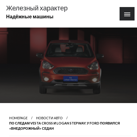
Перейти
Железный характер
к
Надёжные машины
содержимому
HOMEPAGE
НОВОСТИ АВТО
ПО СЛЕДАМ VESTA CROSS И LOGAN STEPWAY: У FORD ПОЯВИЛСЯ
«ВНЕДОРОЖНЫЙ» СЕДАН