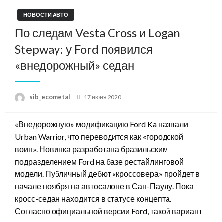
НОВОСТИ АВТО
По следам Vesta Cross и Logan
Stepway: у Ford появился
«внедорожный» седан
Posted
sib_ecometal
17 июня 2020
on
«Внедорожную» модификацию Ford Ka назвали
Urban Warrior, что переводится как «городской
воин». Новинка разработана бразильским
подразделением Ford на базе рестайлинговой
модели. Публичный дебют «кроссовера» пройдет в
начале ноября на автосалоне в Сан-Паулу. Пока
кросс-седан находится в статусе концепта.
Согласно официальной версии Ford, такой вариант