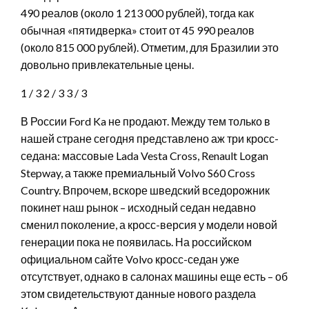
490 реалов (около 1 213 000 рублей), тогда как
обычная «пятидверка» стоит от 45 990 реалов
(около 815 000 рублей). Отметим, для Бразилии это
довольно привлекательные цены.
1
/ 3
2
/ 3
3
/ 3
В России Ford Ka не продают. Между тем только в
нашей стране сегодня представлено аж три кросс-
седана: массовые Lada Vesta Cross, Renault Logan
Stepway, а также премиальный Volvo S60 Cross
Country. Впрочем, вскоре шведский вседорожник
покинет наш рынок – исходный седан недавно
сменил поколение, а кросс-версия у модели новой
генерации пока не появилась. На российском
официальном сайте Volvo кросс-седан уже
отсутствует, однако в салонах машины еще есть – об
этом свидетельствуют данные нового раздела