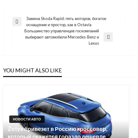
Навигация
Замена Skoda Rapid: пять моторов, богатое
Previous
оснащение и простор, как в Octavia
по
Post
Большинство управленцев госкомпаний
записям
выбирают автомобили Mercedes-Benz и
Next
Lexus
Post
YOU MIGHT ALSO LIKE
НОВОСТИ АВТО
Zotye привезет в Россию кроссовер,
который окажется гораздо дешевле