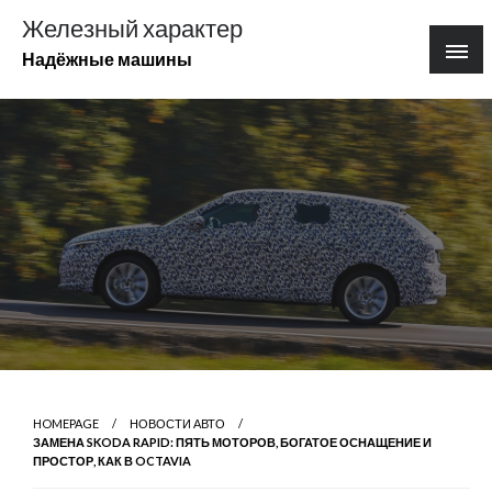
Перейти
Железный характер
к
Надёжные машины
содержимому
HOMEPAGE
НОВОСТИ АВТО
ЗАМЕНА SKODA RAPID: ПЯТЬ МОТОРОВ, БОГАТОЕ ОСНАЩЕНИЕ И
ПРОСТОР, КАК В OCTAVIA