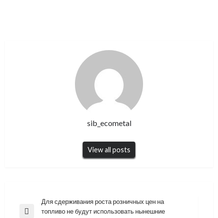
sib_ecometal
View all posts
Навигация
Для сдерживания роста розничных цен на
топливо не будут использовать нынешние
по
Previous