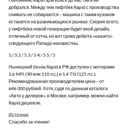
добрался. Между тем лифтбек Rapid с производства
снимать не собираются – машина с таким кузовом
останется на развивающихся рынках. Скорее всего,
у лифтбека новой генерации будет иной дизайн,
отличный от хэтча, но вот сроки дебюта «нашего»
следующего Рапида неизвестны.
1
/ 5
2
/ 5
3
/ 5
4
/ 5
5
/ 5
Нынешний Skoda Rapid в РФ доступен с моторами
1.6 MPI (90 или 110 л.с.) и 1.4 TSI (125 л.с.).
Рекомендованная производителем цена – от
646 000 рублей. Хотя, судя по данным каталога
«Авто у дилеров», в Москве, например, можно найти
Rapid дешевле.
Источник
Спасибо за чтение!