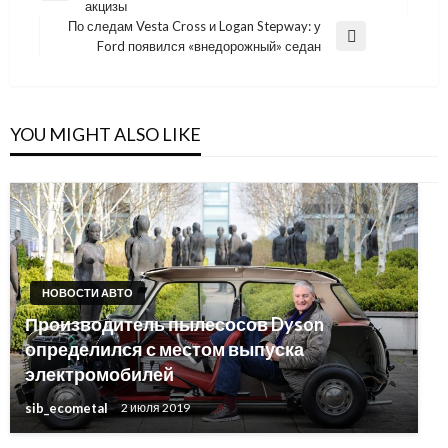
акцизы
Post
записям
По следам Vesta Cross и Logan Stepway: у
Next
Ford появился «внедорожный» седан
Post
YOU MIGHT ALSO LIKE
НОВОСТИ АВТО
Производитель пылесосов Dyson
определился с местом выпуска
электромобилей
sib_ecometal
2 июля 2019