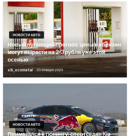
НОВОСТИ АВТО
Новый пугающий прогноз: цены на бензин
могут вырасти на 2-3 рубля уже этой
осенью
sib_ecometal
25 января 2023
НОВОСТИ АВТО
Примазался к тюнингу: спортседан Kia