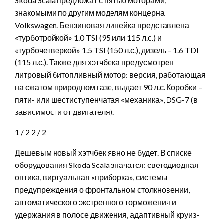
Skoda Scala предложат с пятью моторами,
знакомыми по другим моделям концерна
Volkswagen. Бензиновая линейка представлена
«турботройкой» 1.0 TSI (95 или 115 л.с.) и
«турбочетверкой» 1.5 TSI (150 л.с.), дизель – 1.6 TDI
(115 л.с.). Также для хэтчбека предусмотрен
литровый битопливный мотор: версия, работающая
на сжатом природном газе, выдает 90 л.с. Коробки –
пяти- или шестиступенчатая «механика», DSG-7 (в
зависимости от двигателя).
1
/ 2
2
/ 2
Дешевым новый хэтчбек явно не будет. В списке
оборудования Skoda Scala значатся: светодиодная
оптика, виртуальная «приборка», системы
предупреждения о фронтальном столкновении,
автоматического экстренного торможения и
удержания в полосе движения, адаптивный круиз-