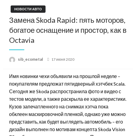
НОВОСТИ АВТО
Замена Skoda Rapid: пять моторов,
богатое оснащение и простор, как в
Octavia
Posted
sib_ecometal
17 июня 2020
on
Имя новинки чехи объявили на прошлой неделе –
покупателям предложат пятидверный хэтчбек Scala.
Сегодня же Skoda распространила фото и видео с
тестов модели, а также раскрыла ее характеристики.
Кузов запечатленного на снимках хэтча пока
обклеен маскировочной пленкой, однако уже можно
представить, как будет выглядеть автомобиль – его
дизайн выполнен по мотивам концепта Skoda Vision