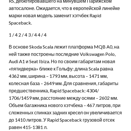
RS, дебютировавшего на минувшем Парижском
автосалоне. Ожидается, что в европейской линейке
марки новая модель заменит хэтчбек Rapid
Spaceback.
1
/ 4
2
/ 4
3
/ 4
4
/ 4
В основе Skoda Scala лежит платформа MQB A0, на
ней также построены последние Volkswagen Polo,
Audi A1 и Seat Ibiza. Но по своим габаритам новая
«пятидверка» ближе к Гольфу: длина Scala равна
4362 мм, ширина – 1793 мм, высота – 1471 мм,
колесная база – 2649 мм. Для сравнения, габариты
предшественника, Rapid Spaceback: 4304/
1706/1459 мм, расстояние между осями – 2602 мм.
Объем багажника нового хэтчбека – 467 литров, при
сложенных спинках задних кресел он увеличивается
до 1410 литров. У Rapid Spaceback грузовой отсек
равен 415-1381 л.