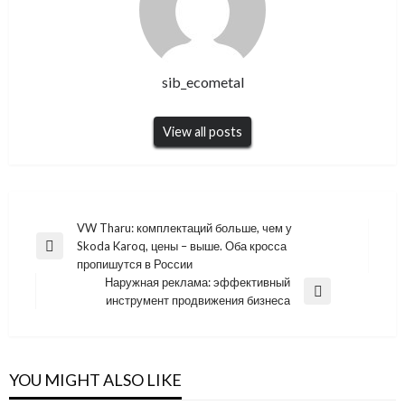
sib_ecometal
View all posts
Навигация
VW Tharu: комплектаций больше, чем у
Skoda Karoq, цены – выше. Оба кросса
по
Previous
пропишутся в России
Post
записям
Наружная реклама: эффективный
Next
инструмент продвижения бизнеса
Post
YOU MIGHT ALSO LIKE