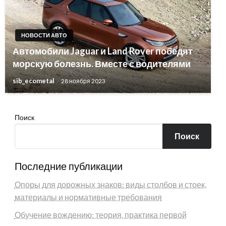
НОВОСТИ АВТО
Автомобили Jaguar и Land Rover победят
морскую болезнь. Вместе с водителями
sib_ecometal
28 ноября 2023
Поиск
Поиск
Последние публикации
Опоры для дорожных знаков: виды столбов и стоек,
материалы и нормативные требования
Обучение вождению: теория, практика первой