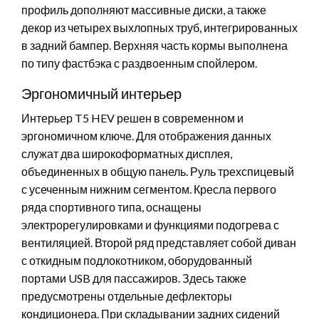
профиль дополняют массивные диски, а также
декор из четырех выхлопных труб, интегрированных
в задний бампер. Верхняя часть кормы выполнена
по типу фастбэка с раздвоенным спойлером.
Эргономичный интерьер
Интерьер T5 HEV решен в современном и
эргономичном ключе. Для отображения данных
служат два широкоформатных дисплея,
объединенных в общую панель. Руль трехспицевый
с усеченным нижним сегментом. Кресла первого
ряда спортивного типа, оснащены
электрорегулировками и функциями подогрева с
вентиляцией. Второй ряд представляет собой диван
с откидным подлокотником, оборудованный
портами USB для пассажиров. Здесь также
предусмотрены отдельные дефлекторы
кондиционера. При складывании задних сидений