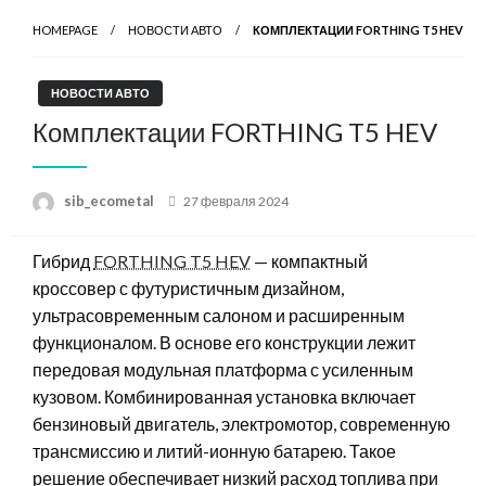
HOMEPAGE
НОВОСТИ АВТО
КОМПЛЕКТАЦИИ FORTHING T5 HEV
НОВОСТИ АВТО
Комплектации FORTHING T5 HEV
Posted
sib_ecometal
27 февраля 2024
on
Гибрид
FORTHING T5 HEV
— компактный
кроссовер с футуристичным дизайном,
ультрасовременным салоном и расширенным
функционалом. В основе его конструкции лежит
передовая модульная платформа с усиленным
кузовом. Комбинированная установка включает
бензиновый двигатель, электромотор, современную
трансмиссию и литий-ионную батарею. Такое
решение обеспечивает низкий расход топлива при