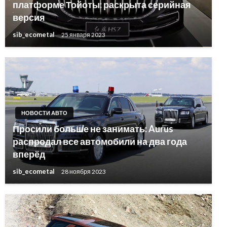
платформе Тойоты: раскрыта серийная
версия
sib_ecometal
25 января 2023
НОВОСТИ АВТО
Просили больше не занимать: Aurus
распродал все автомобили на два года
вперёд
sib_ecometal
28 ноября 2023