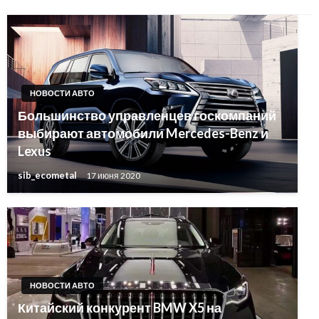
НОВОСТИ АВТО
Большинство управленцев госкомпаний
выбирают автомобили Mercedes-Benz и
Lexus
sib_ecometal
17 июня 2020
НОВОСТИ АВТО
Китайский конкурент BMW X5 на