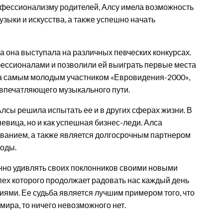
офессионализму родителей, Алсу имела возможность
зыки и искусства, а также успешно начать
а она выступала на различных певческих конкурсах.
фессионалами и позволили ей выиграть первые места
ала самым молодым участником «Евровидения-2000»,
е впечатляющего музыкального пути.
лсы решила испытать ее и в других сферах жизни. В
певица, но и как успешная бизнес-леди. Алса
анием, а также является долгосрочным партнером
моды.
янно удивлять своих поклонников своими новыми
пех которого продолжает радовать нас каждый день
ями. Ее судьба является лучшим примером того, что
 мира, то ничего невозможного нет.