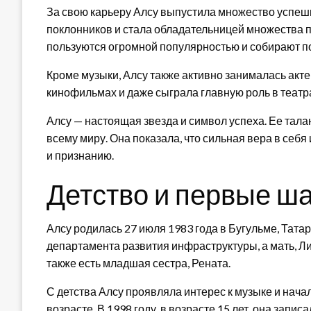
За свою карьеру Алсу выпустила множество успеш
поклонников и стала обладательницей множества 
пользуются огромной популярностью и собирают п
Кроме музыки, Алсу также активно занималась акте
кинофильмах и даже сыграла главную роль в театр
Алсу — настоящая звезда и символ успеха. Ее тала
всему миру. Она показала, что сильная вера в себя
и признанию.
Детство и первые ш
Алсу родилась 27 июля 1983 года в Бугульме, Тат
департамента развития инфраструктуры, а мать, Л
также есть младшая сестра, Рената.
С детства Алсу проявляла интерес к музыке и нач
возрасте. В 1998 году, в возрасте 15 лет, она запи