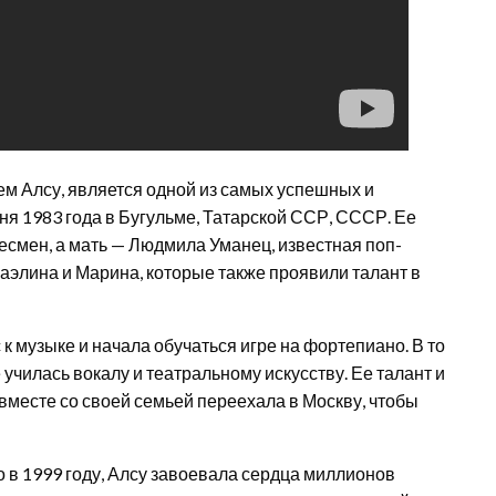
ем Алсу, является одной из самых успешных и
ня 1983 года в Бугульме, Татарской ССР, СССР. Ее
есмен, а мать — Людмила Уманец, известная поп-
фаэлина и Марина, которые также проявили талант в
к музыке и начала обучаться игре на фортепиано. В то
училась вокалу и театральному искусству. Ее талант и
 вместе со своей семьей переехала в Москву, чтобы
 в 1999 году, Алсу завоевала сердца миллионов