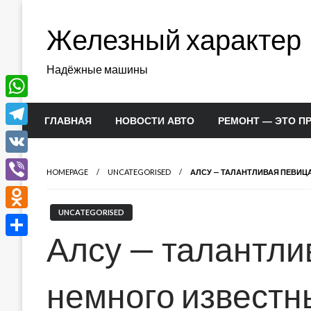
Перейти
к
Железный характер
содержимому
Надёжные машины
WhatsApp
ГЛАВНАЯ
НОВОСТИ АВТО
РЕМОНТ — ЭТО П
Telegram
VK
HOMEPAGE
UNCATEGORISED
АЛСУ — ТАЛАНТЛИВАЯ ПЕВИЦ
Viber
UNCATEGORISED
Odnoklassniki
Алсу — талантли
Отправить
немного известн