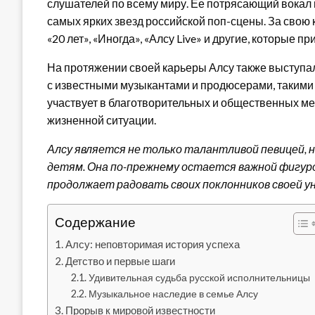
слушателей по всему миру. Ее потрясающий вокал 
самых ярких звезд российской поп-сцены. За свою
«20 лет», «Иногда», «Алсу Live» и другие, которые п
На протяжении своей карьеры Алсу также выступа
с известными музыкантами и продюсерами, такими 
участвует в благотворительных и общественных ме
жизненной ситуации.
Алсу является не только талантливой певицей, 
детям. Она по-прежнему остается важной фигуро
продолжает радовать своих поклонников своей у
Содержание
Алсу: неповторимая история успеха
Детство и первые шаги
Удивительная судьба русской исполнительницы
Музыкальное наследие в семье Алсу
Прорыв к мировой известности