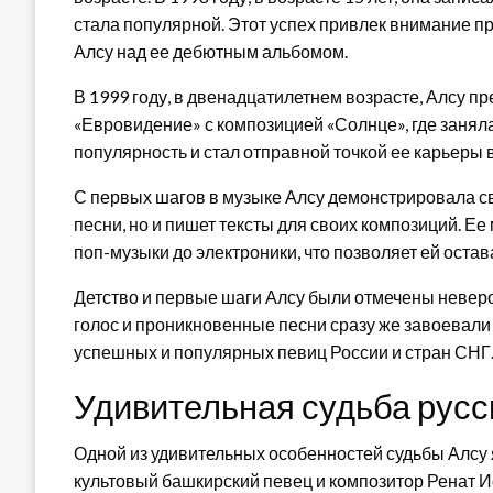
стала популярной. Этот успех привлек внимание п
Алсу над ее дебютным альбомом.
В 1999 году, в двенадцатилетнем возрасте, Алсу п
«Евровидение» с композицией «Солнце», где занял
популярность и стал отправной точкой ее карьеры
С первых шагов в музыке Алсу демонстрировала св
песни, но и пишет тексты для своих композиций. Е
поп-музыки до электроники, что позволяет ей оста
Детство и первые шаги Алсу были отмечены невер
голос и проникновенные песни сразу же завоевали 
успешных и популярных певиц России и стран СНГ
Удивительная судьба рус
Одной из удивительных особенностей судьбы Алсу 
культовый башкирский певец и композитор Ренат И