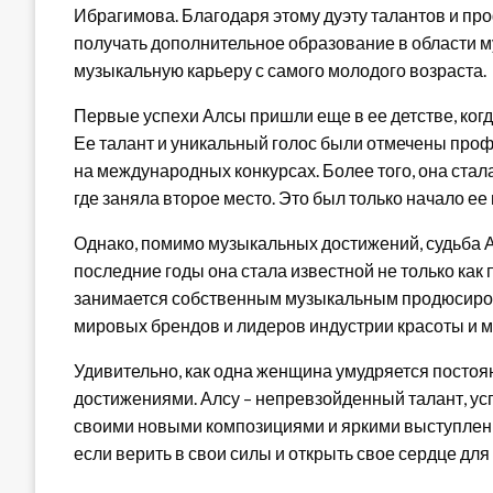
Ибрагимова. Благодаря этому дуэту талантов и пр
получать дополнительное образование в области му
музыкальную карьеру с самого молодого возраста.
Первые успехи Алсы пришли еще в ее детстве, когд
Ее талант и уникальный голос были отмечены про
на международных конкурсах. Более того, она ст
где заняла второе место. Это был только начало е
Однако, помимо музыкальных достижений, судьба А
последние годы она стала известной не только как 
занимается собственным музыкальным продюсиров
мировых брендов и лидеров индустрии красоты и 
Удивительно, как одна женщина умудряется посто
достижениями. Алсу – непревзойденный талант, ус
своими новыми композициями и яркими выступлени
если верить в свои силы и открыть свое сердце для