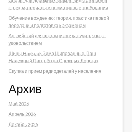
Опоры для дорожных знаков: виды столбов и
стоек, материалы и нормативные требования
Обучение вождению: теория, практика первой
передачи и подготовка к экзаменам
Английский для школьников: как учить язык с
удовольствием
Шины Hankook Зима Шипованные: Ваш
Надежный Партнёр на Снежных Дорогах
Скупка и прием радиодеталей у населения
Архив
Май 2026
Апрель 2026
Декабрь 2025