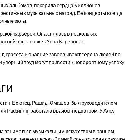
ных альбомов, покорила сердца миллионов
престижных музыкальных наград. Ее концерты всегда
олные залы.
рской карьерой. Она снялась в нескольких
альной постановке «Анна Каренина».
нт, красота и обаяние завоевывают сердца людей по
 и упорный труд могут привести к невероятному успеху
аги
арстан. Ее отец, Рашид Юмашев, был руководителем
или Рафинян, работала врачом-педиатром. У Алсу
ала заниматься музыкальным искусством в раннем
сала свою первую песню «Зимний сон», которая сразу же