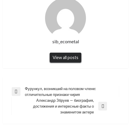
sib_ecometal
View all posts
Навигация
Фурункул, возникший на половом члене:
Previous
отличительные признаки чирия
по
Post
Александр Збруев — биография,
записям
достижения и интересные факты о
Next
знаменитом актере
Post