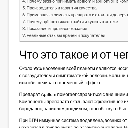
Почему важно принимать apillom и apillom oil в ко
Производитель и гарантия качества
Примерная стоимость препарата и стоит ли доверят
Почему apillom тяжело найти и купить в аптеке
Показания и противопоказания
Реальные отзывы врачей и покупателей
Что это такое и от ч
Около 95% населения всей планеты являются нос
с возбудителем и симптоматикой болезни. Больши
или обеспечивают временный эффект.
Препарат Apillom помогает справиться с внешними
Компоненты препарата оказывают эффективное и
бородавок, папиллом, кондилом, способствуют бы
При ВПЧ иммунная система подавлена, возникают о
находится в группе риска по развитию онкологии