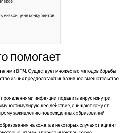
мплексе
ь низкой цене конкурентов
его помогает
ителями ВПЧ. Существует множество методов борьбы
нство из них предполагают инвазивное вмешательство
 проявлениями инфекции, подавить вирус изнутри.
ммуностимулирующее действие, очищают кожу от
строму заживлению поврежденных образований.
бразования на коже, а в некоторых случаях пациент
. Некоторые штаммы вируса имеют высокую