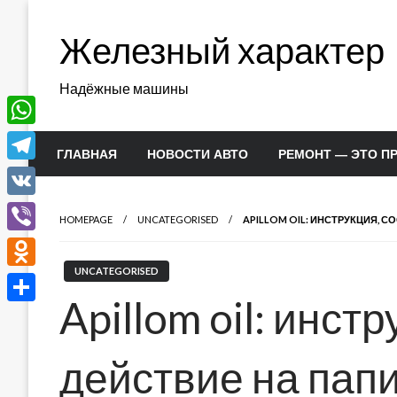
Перейти
к
Железный характер
содержимому
Надёжные машины
WhatsApp
ГЛАВНАЯ
НОВОСТИ АВТО
РЕМОНТ — ЭТО П
Telegram
VK
HOMEPAGE
UNCATEGORISED
APILLOM OIL: ИНСТРУКЦИЯ, 
Viber
UNCATEGORISED
Odnoklassniki
Apillom oil: инстр
Отправить
действие на пап