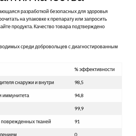
ающаяся разработкой безопасных для здоровья
читать на упаковке к препарату или запросить
айте продукта. Качество товара подтверждено
роводимых среди добровольцев с диагностированным
% эффективности
ителя снаружи и внутри
98,5
и иммунитета
94,8
99,9
 поврежденных тканей
91
влением
0