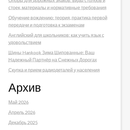
Опоры для дорожных знаков: виды столбов и
стоек, материалы и нормативные требования
Обучение вождению: теория, практика первой
передачи и подготовка к экзаменам
Английский для школьников: как учить язык с
удовольствием
Шины Hankook Зима Шипованные: Ваш
Надежный Партнёр на Снежных Дорогах
Скупка и прием радиодеталей у населения
Архив
Май 2026
Апрель 2026
Декабрь 2025