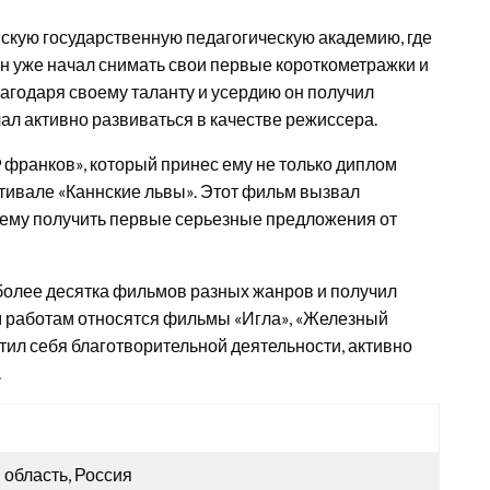
йскую государственную педагогическую академию, где
он уже начал снимать свои первые короткометражки и
агодаря своему таланту и усердию он получил
ачал активно развиваться в качестве режиссера.
 франков», который принес ему не только диплом
стивале «Каннские львы». Этот фильм вызвал
 ему получить первые серьезные предложения от
более десятка фильмов разных жанров и получил
м работам относятся фильмы «Игла», «Железный
ятил себя благотворительной деятельности, активно
.
 область, Россия