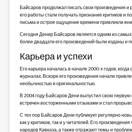
Байсаров продолжал писать свои произведения и ре
его работы стали получать признание критиков и п
письма и острое ощущение времени привлекли вн
Сегодня Денир Байсаров является одним из самых
более двадцати его произведений были изданы и 
Карьера и успехи
Его карьера началась в начале 2000-х годов, когд
журналах. Вскоре его произведения начали привле
необычностью и оригинальностью.
В 2004 году Байсаров Дени выпустил свою первую к
встречен восторженными отзывами и стал прорыво
С тех пор Байсаров Дени публикует регулярно нов
как у критиков, так и у читателей. Его произведени
народов Кавказа, а также отражают темы и пробле