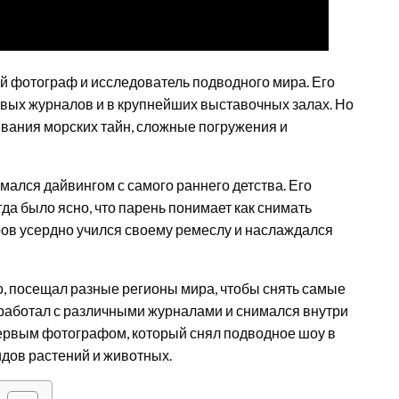
й фотограф и исследователь подводного мира. Его
вых журналов и в крупнейших выставочных залах. Но
вания морских тайн, сложные погружения и
имался дайвингом с самого раннего детства. Его
гда было ясно, что парень понимает как снимать
ров усердно учился своему ремеслу и наслаждался
о, посещал разные регионы мира, чтобы снять самые
работал с различными журналами и снимался внутри
ервым фотографом, который снял подводное шоу в
идов растений и животных.