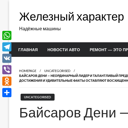
Перейти
к
Железный характер
содержимому
Надёжные машины
WhatsApp
ГЛАВНАЯ
НОВОСТИ АВТО
РЕМОНТ — ЭТО П
Telegram
VK
HOMEPAGE
UNCATEGORISED
БАЙСАРОВ ДЕНИ — НЕОРДИНАРНЫЙ ЛИДЕР И ТАЛАНТЛИВЫЙ ПРЕД
Viber
ДОСТИЖЕНИЯ И УДИВИТЕЛЬНЫЕ ФАКТЫ ОСТАВЛЯЮТ ВОСХИЩЕНН
Odnoklassniki
UNCATEGORISED
Отправить
Байсаров Дени 