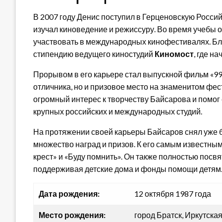
В 2007 году Денис поступил в Герценовскую Росси
изучал киноведение и режиссуру. Во время учебы 
участвовать в международных кинофестивалях. Бл
стипендию ведущего киностудий
Киномост
, где н
Прорывом в его карьере стал выпускной фильм «99
отличника, но и призовое место на знаменитом фе
огромный интерес к творчеству Байсарова и помог
крупных российских и международных студий.
На протяжении своей карьеры Байсаров снял уже 
множество наград и призов. К его самым известны
крест» и «Буду помнить». Он также полностью посв
поддерживая детские дома и фонды помощи детям
Дата рождения:
12 октября 1987 года
Место рождения:
город Братск, Иркутская