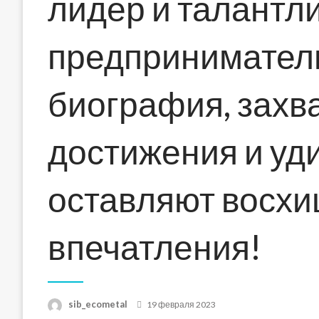
лидер и талантл
предприниматель
биография, зах
достижения и уд
оставляют восх
впечатления!
Posted
sib_ecometal
19 февраля 2023
on