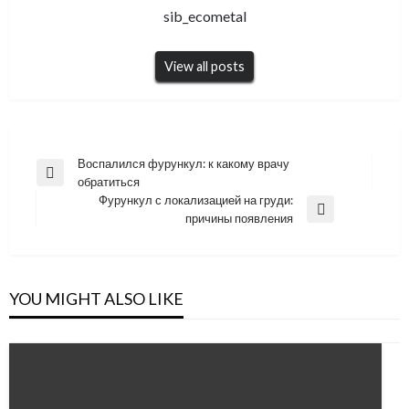
sib_ecometal
View all posts
Навигация
Воспалился фурункул: к какому врачу
Previous
обратиться
по
Post
Фурункул с локализацией на груди:
записям
Next
причины появления
Post
YOU MIGHT ALSO LIKE