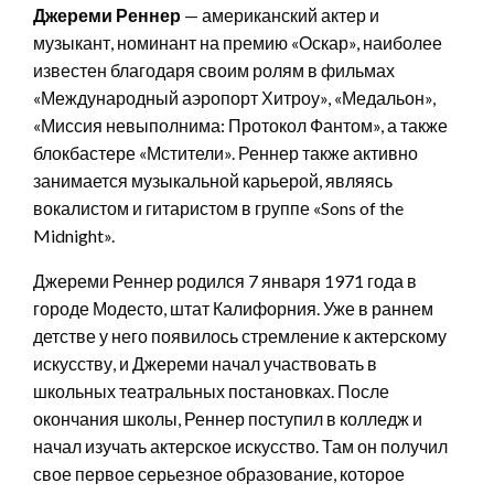
Джереми Реннер
— американский актер и
музыкант, номинант на премию «Оскар», наиболее
известен благодаря своим ролям в фильмах
«Международный аэропорт Хитроу», «Медальон»,
«Миссия невыполнима: Протокол Фантом», а также
блокбастере «Мстители». Реннер также активно
занимается музыкальной карьерой, являясь
вокалистом и гитаристом в группе «Sons of the
Midnight».
Джереми Реннер родился 7 января 1971 года в
городе Модесто, штат Калифорния. Уже в раннем
детстве у него появилось стремление к актерскому
искусству, и Джереми начал участвовать в
школьных театральных постановках. После
окончания школы, Реннер поступил в колледж и
начал изучать актерское искусство. Там он получил
свое первое серьезное образование, которое