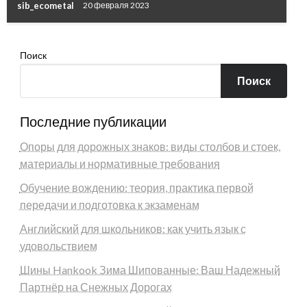
sib_ecometal
20 февраля 2023
Поиск
Поиск
Последние публикации
Опоры для дорожных знаков: виды столбов и стоек,
материалы и нормативные требования
Обучение вождению: теория, практика первой
передачи и подготовка к экзаменам
Английский для школьников: как учить язык с
удовольствием
Шины Hankook Зима Шипованные: Ваш Надежный
Партнёр на Снежных Дорогах