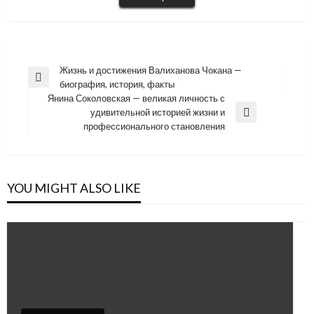
Навигация
Жизнь и достижения Валиханова Чокана —
Previous
биография, история, факты
по
Post
Янина Соколовская — великая личность с
записям
удивительной историей жизни и
Next
профессионального становления
Post
YOU MIGHT ALSO LIKE