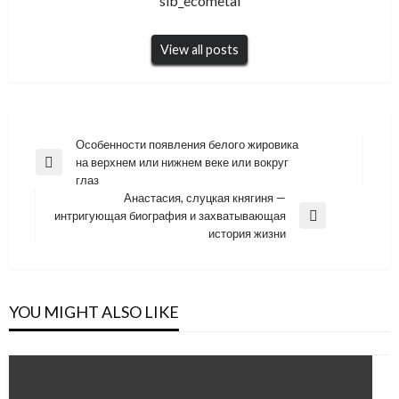
sib_ecometal
View all posts
Навигация
Особенности появления белого жировика
на верхнем или нижнем веке или вокруг
по
Previous
глаз
Post
записям
Анастасия, слуцкая княгиня —
интригующая биография и захватывающая
Next
история жизни
Post
YOU MIGHT ALSO LIKE