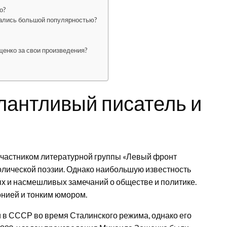
о?
ались большой популярностью?
щенко за свои произведения?
лантливый писатель и
 участником литературной группы «Левый фронт
волической поэзии. Однако наибольшую известность
ых и насмешливых замечаний о обществе и политике.
онией и тонким юмором.
 в СССР во время Сталинского режима, однако его