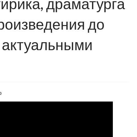
тирика, драматурга
произведения до
я актуальными