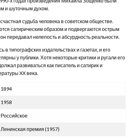
 1990-х годах произведения Михаила Зощенко были
м и шуточным духом.
счастная судьба человека в советском обществе.
уются сатирическим образом и подвергаются острым
он передавал нелепость и абсурдность реальности.
в типографских издательствах и газетах, и его
лярны у публики. Хотя некоторые критики и ругали его
олжал развиваться как писатель и сатирик и
ературы XX века.
1894
1958
Российское
Ленинская премия (1957)