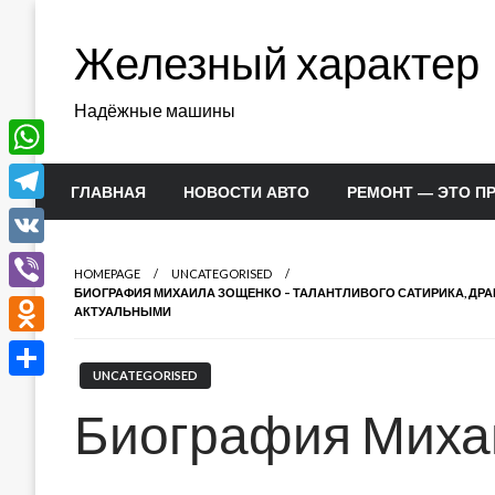
Перейти
к
Железный характер
содержимому
Надёжные машины
WhatsApp
ГЛАВНАЯ
НОВОСТИ АВТО
РЕМОНТ — ЭТО П
Telegram
VK
HOMEPAGE
UNCATEGORISED
БИОГРАФИЯ МИХАИЛА ЗОЩЕНКО – ТАЛАНТЛИВОГО САТИРИКА, ДРАМ
Viber
АКТУАЛЬНЫМИ
Odnoklassniki
UNCATEGORISED
Отправить
Биография Миха