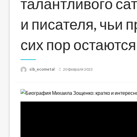
талантливого са
и писателя, чьи 
сих пор остаютс
Posted
sib_ecometal
20 февраля 2023
on