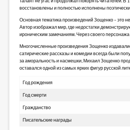
талант не угас и продолжал покорять читателей. В
восстановлены и полностью исполнены поэтически
Основная тематика произведений Зощенко – это не
Автор изображал мир, где недостатки демонстрир
ироническим замечаниям. Через своего персонажа 
Многочисленные произведения Зощенко издавались 
сатирические рассказы и комедии всегда были попу
за аморальность и насмешки, Михаил Зощенко прод
оставался одной из самых ярких фигур русской лит
Год рождения
Год смерти
Гражданство
Писательские награды