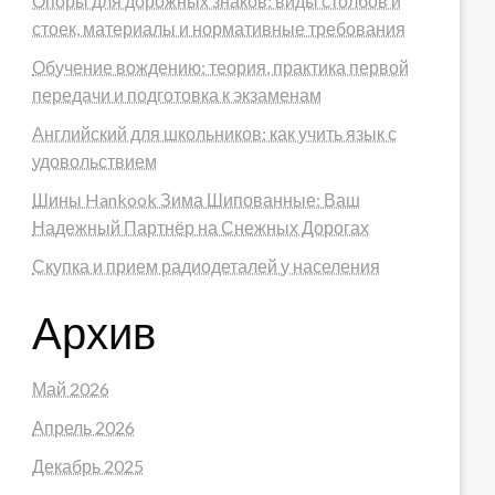
Опоры для дорожных знаков: виды столбов и
стоек, материалы и нормативные требования
Обучение вождению: теория, практика первой
передачи и подготовка к экзаменам
Английский для школьников: как учить язык с
удовольствием
Шины Hankook Зима Шипованные: Ваш
Надежный Партнёр на Снежных Дорогах
Скупка и прием радиодеталей у населения
Архив
Май 2026
Апрель 2026
Декабрь 2025