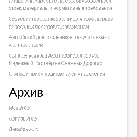
Опоры для дорожных знаков: виды столбов и
стоек, материалы и нормативные требования
Обучение вождению: теория, практика первой
передачи и подготовка к экзаменам
Английский для школьников: как учить язык с
удовольствием
Шины Hankook Зима Шипованные: Ваш
Надежный Партнёр на Снежных Дорогах
Скупка и прием радиодеталей у населения
Архив
Май 2026
Апрель 2026
Декабрь 2025