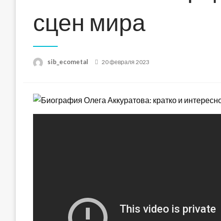
сцен мира
Posted
sib_ecometal
20 февраля 2023
on