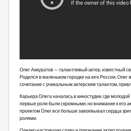
Олег Аккуратов — талантливый актер, известный с
Родился в маленьком городке на юге России, Олег в
сочетание с уникальным актерским талантом, прив
Карьера Олега началась в киностудии, где молодой 
первые роли были скромными, но внимание к его а
проектом Олег все больше завоевывал сердца зри
ролями.
Однако настоящую славу и признание актер получи