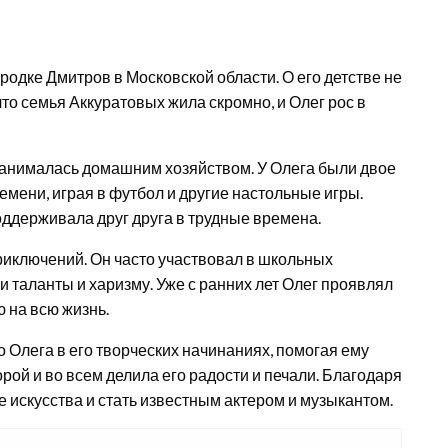
родке Дмитров в Московской области. О его детстве не
то семья Аккуратовых жила скромно, и Олег рос в
 занималась домашним хозяйством. У Олега были двое
емени, играя в футбол и другие настольные игры.
оддерживала друг друга в трудные времена.
риключений. Он часто участвовал в школьных
и таланты и харизму. Уже с ранних лет Олег проявлял
ю на всю жизнь.
Олега в его творческих начинаниях, помогая ему
рой и во всем делила его радости и печали. Благодаря
е искусства и стать известным актером и музыкантом.