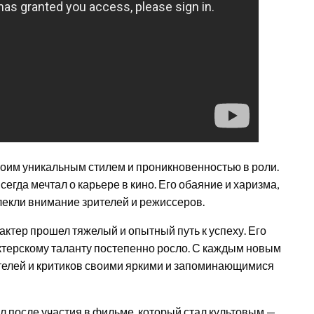
воим уникальным стилем и проникновенностью в роли.
сегда мечтал о карьере в кино. Его обаяние и харизма,
лекли внимание зрителей и режиссеров.
актер прошел тяжелый и опытный путь к успеху. Его
ктерскому таланту постепенно росло. С каждым новым
телей и критиков своими яркими и запоминающимися
л после участия в фильме, который стал культовым —