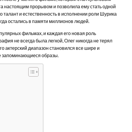
га настоящим прорывом и позволила ему стать одной
го талант и естественность в исполнении роли Шурика
егда остались в памяти миллионов людей.
пулярных фильмах, и каждая его новая роль
афия не всегда была легкой, Олег никогда не терял
 его актерский диапазон становился все шире и
ые запоминающиеся образы.