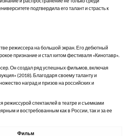
ризнание и распространение не только среди
 университете подтвердила его талант и страсть к
стве режиссера на большой экран. Его дебютный
окое признание и стал хитом фестиваля «Кинотавр».
юсер. Он создал ряд успешных фильмов, включая
рукция» (2018). Благодаря своему таланту и
ножество наград и призов на российских и
я режиссурой спектаклей в театре и съемками
ярным и востребованным как в России, так и за ее
Фильм