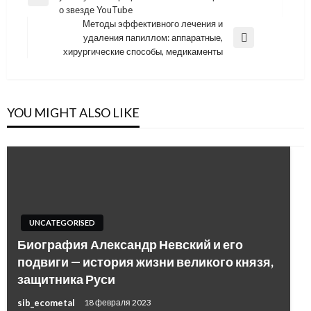
по
Previous
о звезде YouTube
Post
записям
Методы эффективного лечения и
удаления папиллом: аппаратные,
Next
хирургические способы, медикаменты
Post
YOU MIGHT ALSO LIKE
UNCATEGORISED
Биография Александр Невский и его
подвиги — история жизни великого князя,
защитника Руси
sib_ecometal
18 февраля 2023