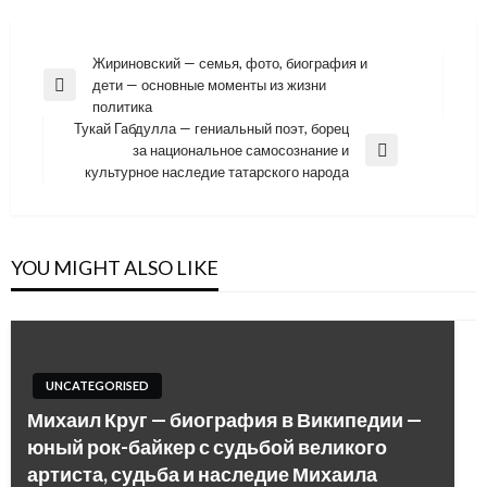
Навигация
Жириновский — семья, фото, биография и
дети — основные моменты из жизни
по
Previous
политика
Post
записям
Тукай Габдулла — гениальный поэт, борец
за национальное самосознание и
Next
культурное наследие татарского народа
Post
YOU MIGHT ALSO LIKE
UNCATEGORISED
Михаил Круг — биография в Википедии —
юный рок-байкер с судьбой великого
артиста, судьба и наследие Михаила