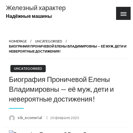
Перейти
Железный характер
к
Надёжные машины
содержимому
HOMEPAGE
UNCATEGORISED
БИОГРАФИЯ ПРОНИЧЕВОЙ ЕЛЕНЫ ВЛАДИМИРОВНЫ — ЕЁ МУЖ, ДЕТИ И
НЕВЕРОЯТНЫЕ ДОСТИЖЕНИЯ!
UNCATEGORISED
Биография Проничевой Елены
Владимировны — её муж, дети и
невероятные достижения!
Posted
sib_ecometal
20 февраля 2023
on