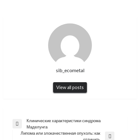
sib_ecometal
View all posts
Навигация
Клинические характеристики синдрома
Previous
Маделунга
по
Post
Липома или злокачественная опухоль: как
записям
Next
отличить