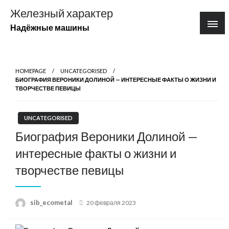
Перейти
Железный характер
к
Надёжные машины
содержимому
HOMEPAGE
UNCATEGORISED
БИОГРАФИЯ ВЕРОНИКИ ДОЛИНОЙ — ИНТЕРЕСНЫЕ ФАКТЫ О ЖИЗНИ И
ТВОРЧЕСТВЕ ПЕВИЦЫ
UNCATEGORISED
Биография Вероники Долиной —
интересные факты о жизни и
творчестве певицы
Posted
sib_ecometal
20 февраля 2023
on