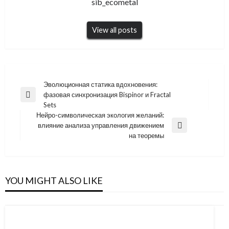
sib_ecometal
View all posts
Навигация
Эволюционная статика вдохновения:
фазовая синхронизация Bispinor и Fractal
по
Previous
Sets
Post
записям
Нейро-символическая экология желаний:
влияние анализа управления движением
Next
на теоремы
Post
YOU MIGHT ALSO LIKE