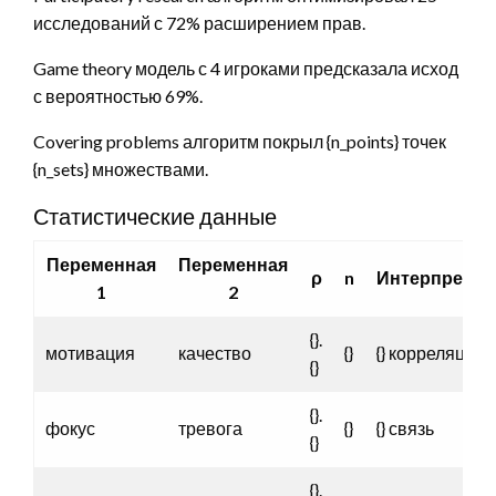
исследований с 72% расширением прав.
Game theory модель с 4 игроками предсказала исход
с вероятностью 69%.
Covering problems алгоритм покрыл {n_points} точек
{n_sets} множествами.
Статистические данные
Переменная
Переменная
ρ
n
Интерпретац
1
2
{}.
мотивация
качество
{}
{} корреляция
{}
{}.
фокус
тревога
{}
{} связь
{}
{}.