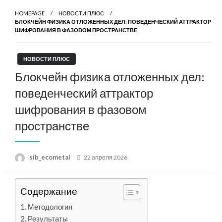
HOMEPAGE
НОВОСТИ ПЛЮС
БЛОКЧЕЙН ФИЗИКА ОТЛОЖЕННЫХ ДЕЛ: ПОВЕДЕНЧЕСКИЙ АТТРАКТОР
ШИФРОВАНИЯ В ФАЗОВОМ ПРОСТРАНСТВЕ
НОВОСТИ ПЛЮС
Блокчейн физика отложенных дел:
поведенческий аттрактор
шифрования в фазовом
пространстве
Posted
sib_ecometal
22 апреля 2026
on
Содержание
Методология
Результаты