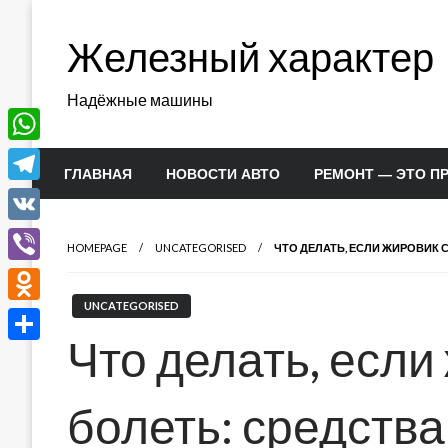
Перейти
к
Железный характер
содержимому
Надёжные машины
WhatsApp
ГЛАВНАЯ
НОВОСТИ АВТО
РЕМОНТ — ЭТО П
Telegram
VK
HOMEPAGE
UNCATEGORISED
ЧТО ДЕЛАТЬ, ЕСЛИ ЖИРОВИК 
Viber
UNCATEGORISED
Odnoklassniki
Что делать, если
Отправить
болеть: средства