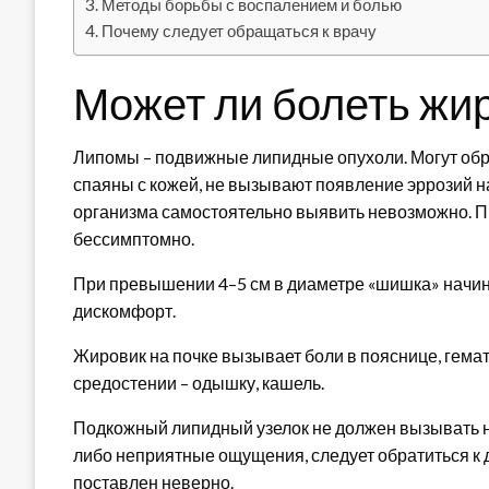
Методы борьбы с воспалением и болью
Почему следует обращаться к врачу
Может ли болеть жир
Липомы – подвижные липидные опухоли. Могут образо
спаяны с кожей, не вызывают появление эррозий н
организма самостоятельно выявить невозможно. П
бессимптомно.
При превышении 4–5 см в диаметре «шишка» начина
дискомфорт.
Жировик на почке вызывает боли в пояснице, гема
средостении – одышку, кашель.
Подкожный липидный узелок не должен вызывать н
либо неприятные ощущения, следует обратиться к 
поставлен неверно.