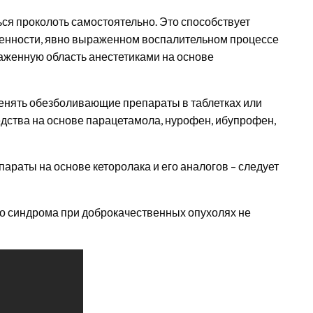
ся проколоть самостоятельно. Это способствует
енности, явно выраженном воспалительном процессе
аженную область анестетиками на основе
нять обезболивающие препараты в таблетках или
едства на основе парацетамола, нурофен, ибупрофен,
араты на основе кеторолака и его аналогов – следует
о синдрома при доброкачественных опухолях не