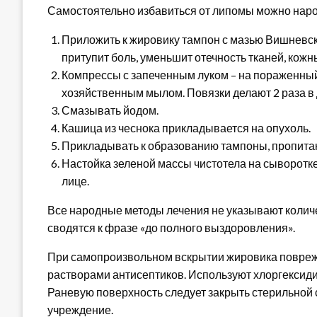
Самостоятельно избавиться от липомы можно нар
Приложить к жировику тампон с мазью Вишневск
притупит боль, уменьшит отечность тканей, кожн
Компрессы с запеченным луком – на пораженный 
хозяйственным мылом. Повязки делают 2 раза в 
Смазывать йодом.
Кашица из чеснока прикладывается на опухоль.
Прикладывать к образованию тампоны, пропита
Настойка зеленой массы чистотела на сыворотке
лице.
Все народные методы лечения не указывают колич
сводятся к фразе «до полного выздоровления».
При самопроизвольном вскрытии жировика повреж
растворами антисептиков. Используют хлоргексидин
Раневую поверхность следует закрыть стерильной
учреждение.