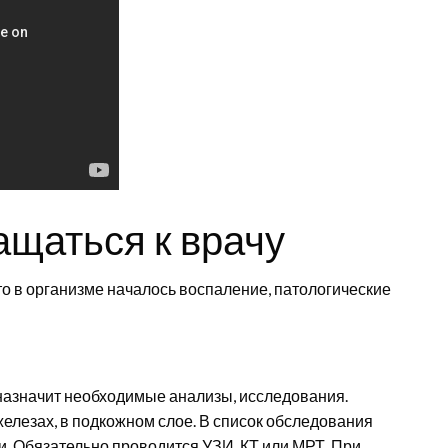
ащаться к врачу
то в организме началось воспаление, патологические
назначит необходимые анализы, исследования.
елезах, в подкожном слое. В список обследования
. Обязательно проводится УЗИ, КТ или МРТ. При