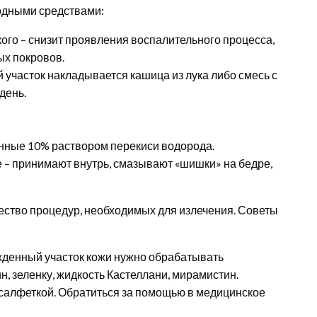
одными средствами:
ого – снизит проявления воспалительного процесса,
ых покровов.
участок накладывается кашица из лука либо смесь с
день.
нные 10% раствором перекиси водорода.
 – принимают внутрь, смазывают «шишки» на бедре,
ество процедур, необходимых для излечения. Советы
денный участок кожи нужно обрабатывать
, зеленку, жидкость Кастеллани, мирамистин.
 салфеткой. Обратиться за помощью в медицинское