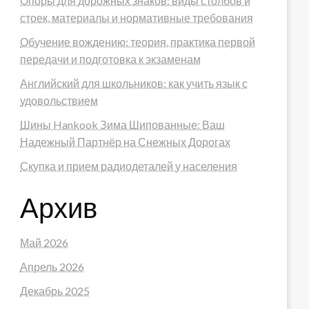
Опоры для дорожных знаков: виды столбов и
стоек, материалы и нормативные требования
Обучение вождению: теория, практика первой
передачи и подготовка к экзаменам
Английский для школьников: как учить язык с
удовольствием
Шины Hankook Зима Шипованные: Ваш
Надежный Партнёр на Снежных Дорогах
Скупка и прием радиодеталей у населения
Архив
Май 2026
Апрель 2026
Декабрь 2025