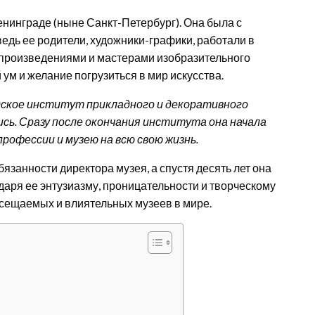
енинграде (ныне Санкт-Петербург). Она была с
ведь ее родители, художники-графики, работали в
 произведениями и мастерами изобразительного
 ум и желание погрузиться в мир искусства.
дское институт прикладного и декоративного
ись. Сразу после окончания института она начала
рофессии и музею на всю свою жизнь.
занности директора музея, а спустя десять лет она
даря ее энтузиазму, проницательности и творческому
осещаемых и влиятельных музеев в мире.