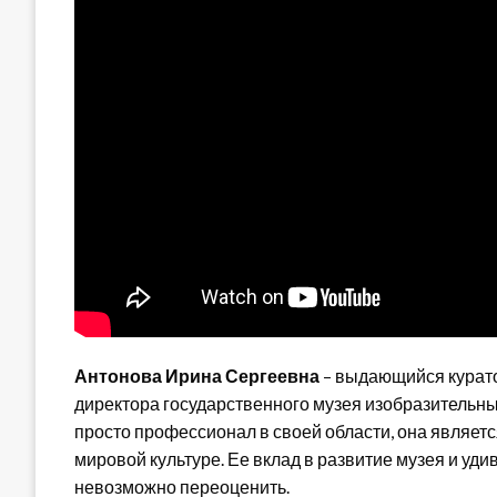
Антонова Ирина Сергеевна
– выдающийся куратор
директора государственного музея изобразительны
просто профессионал в своей области, она являет
мировой культуре. Ее вклад в развитие музея и уд
невозможно переоценить.