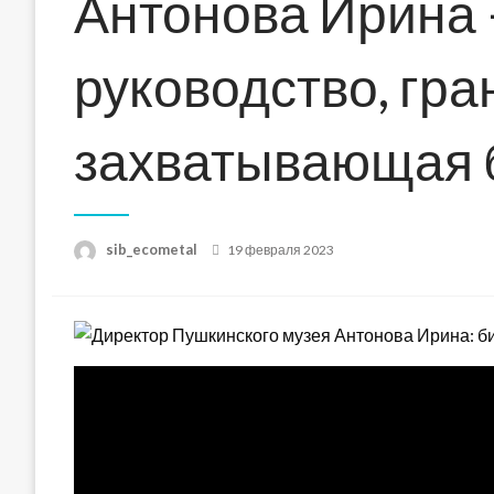
Антонова Ирина 
руководство, гра
захватывающая 
Posted
sib_ecometal
19 февраля 2023
on