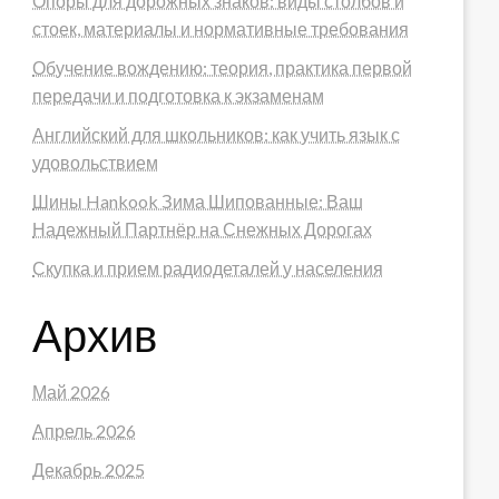
Опоры для дорожных знаков: виды столбов и
стоек, материалы и нормативные требования
Обучение вождению: теория, практика первой
передачи и подготовка к экзаменам
Английский для школьников: как учить язык с
удовольствием
Шины Hankook Зима Шипованные: Ваш
Надежный Партнёр на Снежных Дорогах
Скупка и прием радиодеталей у населения
Архив
Май 2026
Апрель 2026
Декабрь 2025