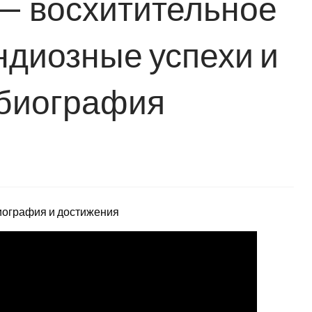
— восхитительное
ндиозные успехи и
биография