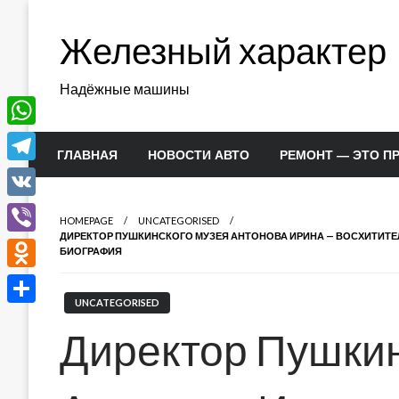
Перейти
к
Железный характер
содержимому
Надёжные машины
WhatsApp
ГЛАВНАЯ
НОВОСТИ АВТО
РЕМОНТ — ЭТО П
Telegram
VK
HOMEPAGE
UNCATEGORISED
ДИРЕКТОР ПУШКИНСКОГО МУЗЕЯ АНТОНОВА ИРИНА — ВОСХИТИТ
Viber
БИОГРАФИЯ
Odnoklassniki
UNCATEGORISED
Отправить
Директор Пушкин