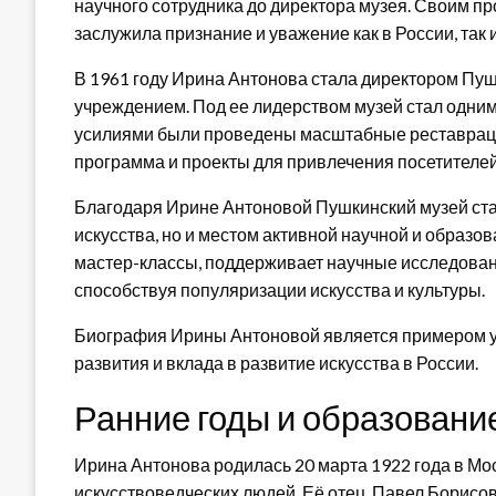
научного сотрудника до директора музея. Своим 
заслужила признание и уважение как в России, так 
В 1961 году Ирина Антонова стала директором Пушк
учреждением. Под ее лидерством музей стал одним
усилиями были проведены масштабные реставраци
программа и проекты для привлечения посетителей
Благодаря Ирине Антоновой Пушкинский музей ст
искусства, но и местом активной научной и образо
мастер-классы, поддерживает научные исследовани
способствуя популяризации искусства и культуры.
Биография Ирины Антоновой является примером у
развития и вклада в развитие искусства в России.
Ранние годы и образовани
Ирина Антонова родилась 20 марта 1922 года в Мос
искусствоведческих людей. Её отец, Павел Борисов