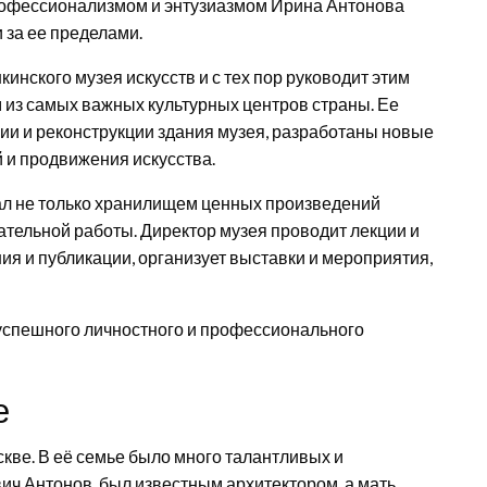
профессионализмом и энтузиазмом Ирина Антонова
и за ее пределами.
инского музея искусств и с тех пор руководит этим
 из самых важных культурных центров страны. Ее
и и реконструкции здания музея, разработаны новые
 и продвижения искусства.
ал не только хранилищем ценных произведений
вательной работы. Директор музея проводит лекции и
я и публикации, организует выставки и мероприятия,
спешного личностного и профессионального
е
кве. В её семье было много талантливых и
ич Антонов, был известным архитектором, а мать,