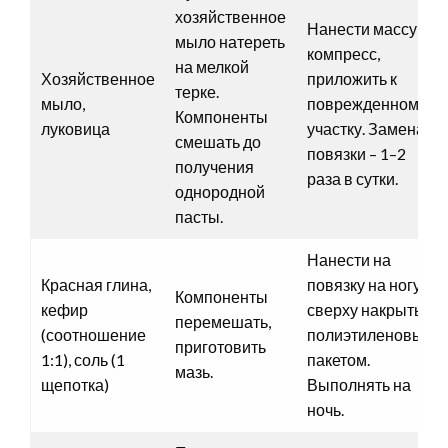
хозяйственное
Нанести массу на
мыло натереть
компресс,
на мелкой
Хозяйственное
приложить к
терке.
мыло,
поврежденному
Компоненты
луковица
участку. Замена
смешать до
повязки – 1–2
получения
раза в сутки.
однородной
пасты.
Нанести на
Красная глина,
повязку на ногу,
Компоненты
кефир
сверху накрыть
перемешать,
(соотношение
полиэтиленовым
приготовить
1:1), соль (1
пакетом.
мазь.
щепотка)
Выполнять на
ночь.