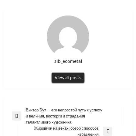
sib_ecometal
View all posts
Навигация
Виктор Бут — его непростой путь к успеху
и величия, восторги и страдания
по
Previous
талантливого художника
Post
записям
Жировики на веках: обзор способов
Next
избавления