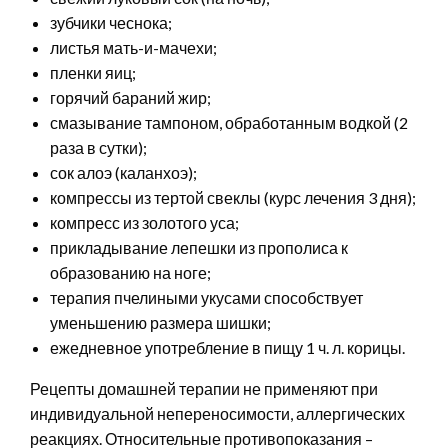
зубчики чеснока;
листья мать-и-мачехи;
пленки яиц;
горячий бараний жир;
смазывание тампоном, обработанным водкой (2
раза в сутки);
сок алоэ (каланхоэ);
компрессы из тертой свеклы (курс лечения 3 дня);
компресс из золотого уса;
прикладывание лепешки из прополиса к
образованию на ноге;
терапия пчелиными укусами способствует
уменьшению размера шишки;
ежедневное употребление в пищу 1 ч. л. корицы.
Рецепты домашней терапии не применяют при
индивидуальной непереносимости, аллергических
реакциях. Относительные противопоказания –