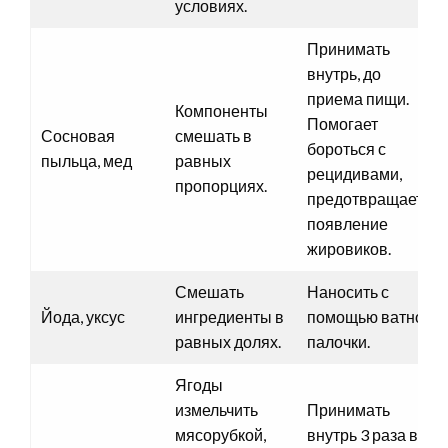
условиях.
Принимать
внутрь, до
приема пищи.
Компоненты
Помогает
Сосновая
смешать в
бороться с
пыльца, мед
равных
рецидивами,
пропорциях.
предотвращает
появление
жировиков.
Смешать
Наносить с
Йода, уксус
ингредиенты в
помощью ватной
равных долях.
палочки.
Ягоды
измельчить
Принимать
мясорубкой,
внутрь 3 раза в