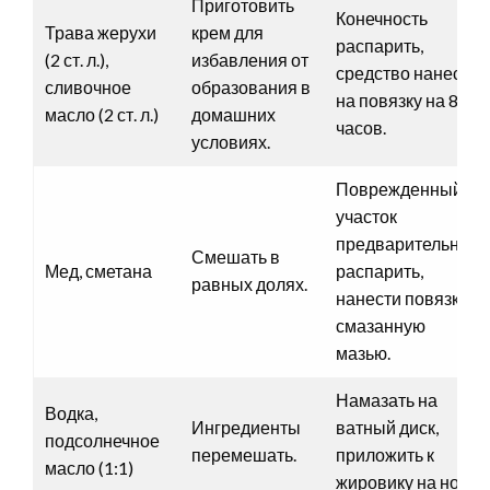
Приготовить
Конечность
Трава жерухи
крем для
распарить,
(2 ст. л.),
избавления от
средство нанести
сливочное
образования в
на повязку на 8
масло (2 ст. л.)
домашних
часов.
условиях.
Поврежденный
участок
предварительно
Смешать в
Мед, сметана
распарить,
равных долях.
нанести повязку,
смазанную
мазью.
Намазать на
Водка,
Ингредиенты
ватный диск,
подсолнечное
перемешать.
приложить к
масло (1:1)
жировику на ноге.