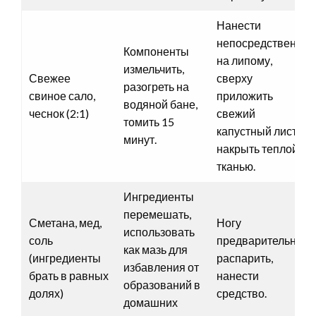
Нанести
непосредственно
Компоненты
на липому,
измельчить,
Свежее
сверху
разогреть на
свиное сало,
приложить
водяной бане,
чеснок (2:1)
свежий
томить 15
капустный лист,
минут.
накрыть теплой
тканью.
Ингредиенты
перемешать,
Сметана, мед,
Ногу
использовать
соль
предварительно
как мазь для
(ингредиенты
распарить,
избавления от
брать в равных
нанести
образований в
долях)
средство.
домашних