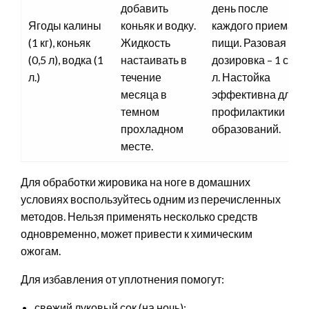
добавить
день после
Ягоды калины
коньяк и водку.
каждого приема
(1 кг), коньяк
Жидкость
пищи. Разовая
(0,5 л), водка (1
настаивать в
дозировка – 1 ст.
л.)
течение
л. Настойка
месяца в
эффективна для
темном
профилактики
прохладном
образований.
месте.
Для обработки жировика на ноге в домашних
условиях воспользуйтесь одним из перечисленных
методов. Нельзя применять несколько средств
одновременно, может привести к химическим
ожогам.
Для избавления от уплотнения помогут:
свежий луковый сок (на ночь);