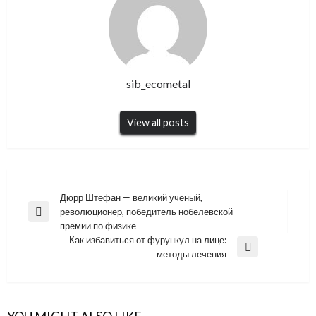
sib_ecometal
View all posts
Навигация
Дюрр Штефан — великий ученый,
революционер, победитель нобелевской
по
Previous
премии по физике
Post
записям
Как избавиться от фурункул на лице:
Next
методы лечения
Post
YOU MIGHT ALSO LIKE