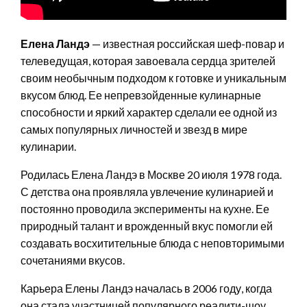
Елена Ландэ
— известная российская шеф-повар и
телеведущая, которая завоевала сердца зрителей
своим необычным подходом к готовке и уникальным
вкусом блюд. Ее непревзойденные кулинарные
способности и яркий характер сделали ее одной из
самых популярных личностей и звезд в мире
кулинарии.
Родилась Елена Ландэ в Москве 20 июля 1978 года.
С детства она проявляла увлечение кулинарией и
постоянно проводила эксперименты на кухне. Ее
природный талант и врожденный вкус помогли ей
создавать восхитительные блюда с неповторимыми
сочетаниями вкусов.
Карьера Елены Ландэ началась в 2006 году, когда
она стала участницей популярного реалити-шоу