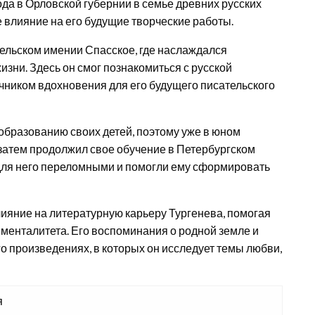
да в Орловской губернии в семье древних русских
е влияние на его будущие творческие работы.
тельском имении Спасское, где наслаждался
зни. Здесь он смог познакомиться с русской
очником вдохновения для его будущего писательского
образованию своих детей, поэтому уже в юном
 затем продолжил свое обучение в Петербургском
 для него переломными и помогли ему сформировать
лияние на литературную карьеру Тургенева, помогая
 менталитета. Его воспоминания о родной земле и
о произведениях, в которых он исследует темы любви,
я