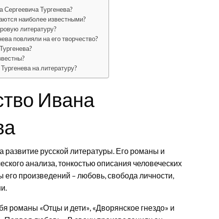
а Сергеевича Тургенева?
таются наиболее известными?
ировую литературу?
нева повлияли на его творчество?
 Тургенева?
звестны?
. Тургенева на литературу?
ство Ивана
ва
а развитие русской литературы. Его романы и
еского анализа, тонкостью описания человеческих
 его произведений – любовь, свобода личности,
и.
я романы «Отцы и дети», «Дворянское гнездо» и