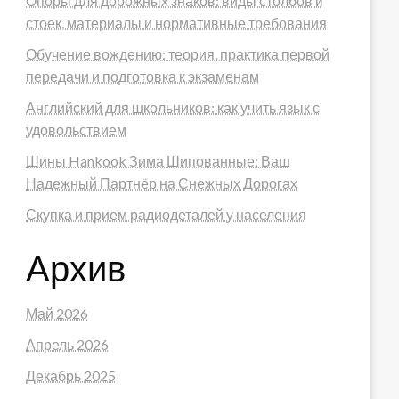
Опоры для дорожных знаков: виды столбов и
стоек, материалы и нормативные требования
Обучение вождению: теория, практика первой
передачи и подготовка к экзаменам
Английский для школьников: как учить язык с
удовольствием
Шины Hankook Зима Шипованные: Ваш
Надежный Партнёр на Снежных Дорогах
Скупка и прием радиодеталей у населения
Архив
Май 2026
Апрель 2026
Декабрь 2025