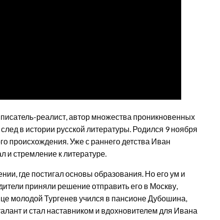
писатель-реалист, автор множества проникновенных
лед в истории русской литературы. Родился 9 ноября
ого происхождения. Уже с раннего детства Иван
 и стремление к литературе.
нии, где постигал основы образования. Но его ум и
ители приняли решение отправить его в Москву,
ице молодой Тургенев учился в пансионе Дубошина,
о талант и стал наставником и вдохновителем для Ивана