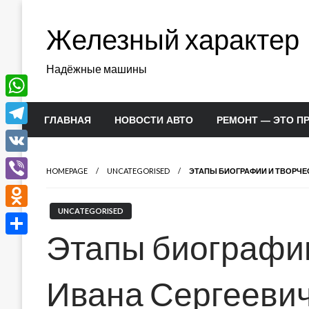
Перейти
к
Железный характер
содержимому
Надёжные машины
WhatsApp
ГЛАВНАЯ
НОВОСТИ АВТО
РЕМОНТ — ЭТО П
Telegram
VK
HOMEPAGE
UNCATEGORISED
ЭТАПЫ БИОГРАФИИ И ТВОРЧЕСТ
Viber
UNCATEGORISED
Odnoklassniki
Этапы биографии
Отправить
Ивана Сергеевич