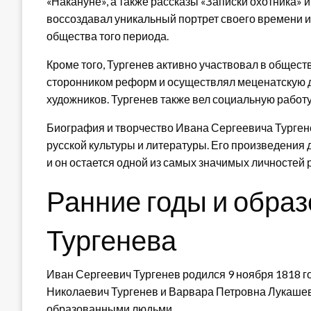
«Накануне», а также рассказы «Записки охотника» 
воссоздавал уникальный портрет своего времени 
общества того периода.
Кроме того, Тургенев активно участвовал в общест
сторонником реформ и осуществлял меценатскую д
художников. Тургенев также вел социальную работ
Биография и творчество Ивана Сергеевича Турген
русской культуры и литературы. Его произведения
и он остается одной из самых значимых личностей 
Ранние годы и образ
Тургенева
Иван Сергеевич Тургенев родился 9 ноября 1818 го
Николаевич Тургенев и Варвара Петровна Лукашеви
образованными людьми.