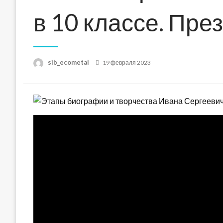
в 10 классе. Пре
Posted
sib_ecometal
19 февраля 2023
on