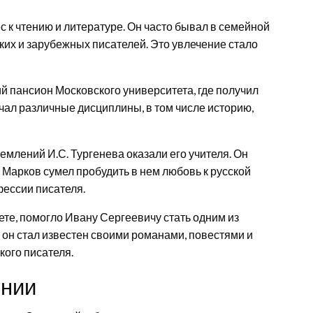
 к чтению и литературе. Он часто бывал в семейной
ких и зарубежных писателей. Это увлечение стало
й пансион Московского университета, где получил
чал различные дисциплины, в том числе историю,
млений И.С. Тургенева оказали его учителя. Он
то Марков сумел пробудить в нем любовь к русской
фессии писателя.
те, помогло Ивану Сергеевичу стать одним из
он стал известен своими романами, повестями и
кого писателя.
рнии