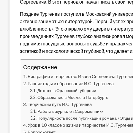
Сергеевича. В этот период он начал писать свои п
Позднее Тургенев поступил в Московский универси
активно заниматься литературой. Первый успех при
влюбленность». Это открыло ему двери в литературн
произведениях Тургенев глубоко анализировал мо
поднимая насущные вопросы о судьбе и нравах че
эстетикой и психологической глубиной, что делает 
Содержание
Биография и творчество Ивана Сергеевича Тургене
Ранние годы и образование И.С. Тургенева
Детство в Орловской губернии
Образование в Москве и Петербурге
Творческий путь И.С. Тургенева
Работа в журнале «Современник»
Популярность после публикации романа «Отцы и
Урок в 10 классе о жизни и творчестве И.С. Тургене
Вопрос-ответ: