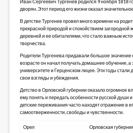
Иван Сергеевич Тургенев родился 9 ноября 1818 го
дворян. Этот период его жизни оказал значительно
В детстве Тургенев провел много времени на роди
прекрасной природой и спокойствием загородной жи
деревней и ее обитателями, что стало важным ист
творчества.
Родители Тургенева придавали большое значение 
возрасте он начал получать домашнее обучение, а
университете и Герценском лицее. Эти годы стали
свои взгляды и убеждения.
Детство в Орловской губернии оказало огромное в
ему понять и передать особенности русской души и
детские переживания часто находят отражение в ег
самоотверженности, свободы и чувственности.
Орел
Орловская губерни