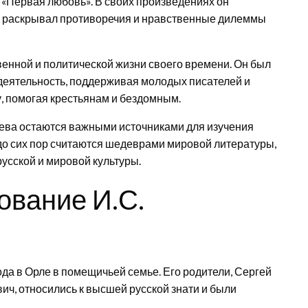
и «Первая любовь». В своих произведениях он
и раскрывал противоречия и нравственные дилеммы
венной и политической жизни своего времени. Он был
еятельность, поддерживая молодых писателей и
у, помогая крестьянам и бездомным.
ева остаются важными источниками для изучения
 до сих пор считаются шедеврами мировой литературы,
русской и мировой культуры.
ование И.С.
да в Орле в помещичьей семье. Его родители, Сергей
ч, относились к высшей русской знати и были