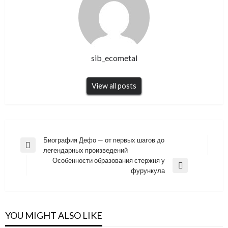
sib_ecometal
View all posts
Навигация
Биография Дефо — от первых шагов до
Previous
легендарных произведений
по
Post
Особенности образования стержня у
записям
Next
фурункула
Post
YOU MIGHT ALSO LIKE