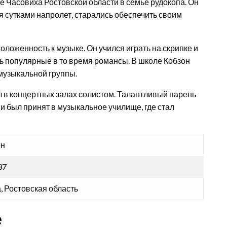
ле Часовиха Ростовской области в семье рудокопа. Он
ая сутками напролет, старались обеспечить своим
оложенность к музыке. Он учился играть на скрипке и
ять популярные в то время романсы. В школе Кобзон
 музыкальной группы.
л в концертных залах солистом. Талантливый парень
 был принят в музыкальное училище, где стал
он
37
, Ростовская область
е