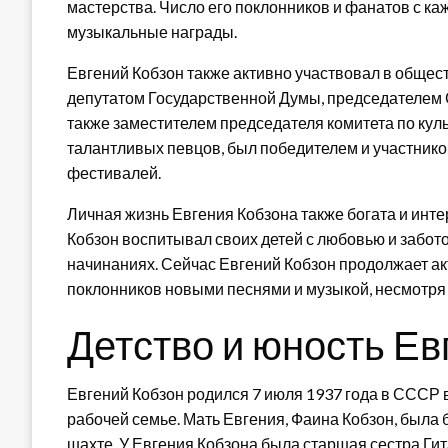
мастерства. Число его поклонников и фанатов с ка
музыкальные награды.
Евгений Кобзон также активно участвовал в общес
депутатом Государственной Думы, председателем 
также заместителем председателя комитета по кул
талантливых певцов, был победителем и участник
фестивалей.
Личная жизнь Евгения Кобзона также богата и интер
Кобзон воспитывал своих детей с любовью и забото
начинаниях. Сейчас Евгений Кобзон продолжает ак
поклонников новыми песнями и музыкой, несмотря 
Детство и юность Ев
Евгений Кобзон родился 7 июля 1937 года в СССР в
рабочей семье. Мать Евгения, Фаина Кобзон, была 
шахте. У Евгения Кобзона была старшая сестра Гита