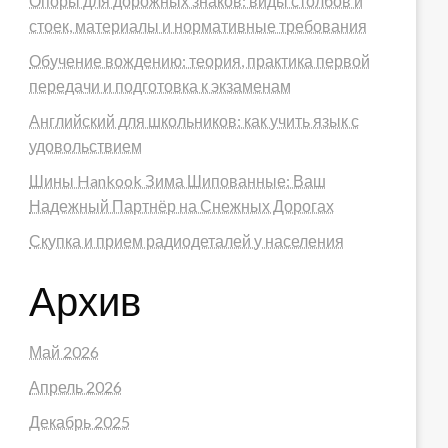
Опоры для дорожных знаков: виды столбов и
стоек, материалы и нормативные требования
Обучение вождению: теория, практика первой
передачи и подготовка к экзаменам
Английский для школьников: как учить язык с
удовольствием
Шины Hankook Зима Шипованные: Ваш
Надежный Партнёр на Снежных Дорогах
Скупка и прием радиодеталей у населения
Архив
Май 2026
Апрель 2026
Декабрь 2025