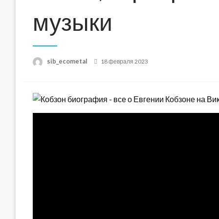
музыки
Posted
sib_ecometal
18 февраля 2023
on