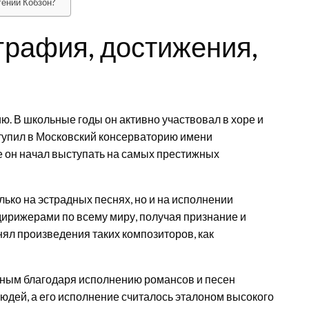
гений Кобзон?
графия, достижения,
ию. В школьные годы он активно участвовал в хоре и
ступил в Московский консерваторию имени
ре он начал выступать на самых престижных
лько на эстрадных песнях, но и на исполнении
дирижерами по всему миру, получая признание и
нял произведения таких композиторов, как
ярным благодаря исполнению романсов и песен
юдей, а его исполнение считалось эталоном высокого