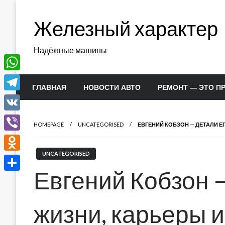
Перейти
к
Железный характер
содержимому
Надёжные машины
WhatsApp
ГЛАВНАЯ
НОВОСТИ АВТО
РЕМОНТ — ЭТО П
Telegram
VK
HOMEPAGE
UNCATEGORISED
ЕВГЕНИЙ КОБЗОН — ДЕТАЛИ Е
Viber
UNCATEGORISED
Odnoklassniki
Евгений Кобзон 
Отправить
жизни, карьеры и