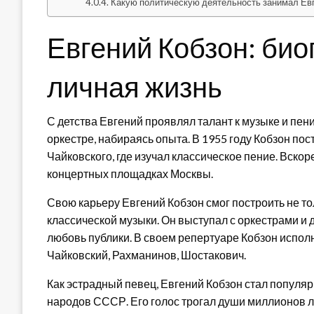
Какую политическую деятельность занимал Ев
Евгений Кобзон: био
личная жизнь
С детства Евгений проявлял талант к музыке и пен
оркестре, набираясь опыта. В 1955 году Кобзон по
Чайковского, где изучал классическое пение. Вско
концертных площадках Москвы.
Свою карьеру Евгений Кобзон смог построить не то
классической музыки. Он выступал с оркестрами и 
любовь публики. В своем репертуаре Кобзон испол
Чайковский, Рахманинов, Шостакович.
Как эстрадный певец, Евгений Кобзон стал попул
народов СССР. Его голос трогал души миллионов л