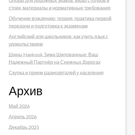
Опоры для дорожных знаков: виды столбов и
стоек, материалы и нормативные требования
Обучение вождению: теория, практика первой
передачи и подготовка к экзаменам
Английский для школьников: как учить язык с
удовольствием
Шины Hankook Зима Шипованные: Ваш
Надежный Партнёр на Снежных Дорогах
Скупка и прием радиодеталей у населения
Архив
Май 2026
Апрель 2026
Декабрь 2025