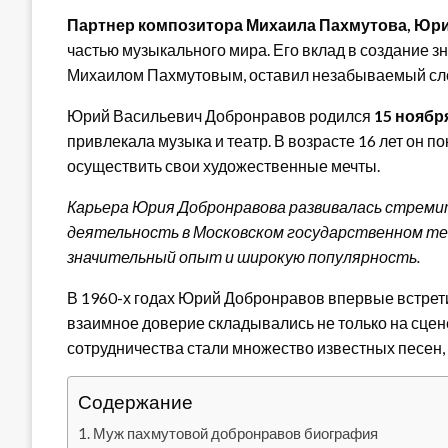
Партнер композитора Михаила Пахмутова, Юр
частью музыкального мира. Его вклад в создание 
Михаилом Пахмутовым, оставил незабываемый след
Юрий Васильевич Добронравов родился
15 ноябр
привлекала музыка и театр. В возрасте 16 лет он п
осуществить свои художественные мечты.
Карьера Юрия Добронравова развивалась стремите
деятельность в Московском государственном теа
значительный опыт и широкую популярность.
В 1960-х годах Юрий Добронравов впервые встре
взаимное доверие складывались не только на сцене,
сотрудничества стали множество известных песен, 
Содержание
Муж пахмутовой добронравов биография