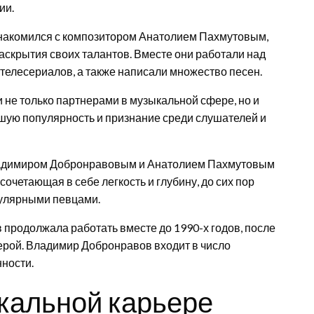
ии.
знакомился с композитором Анатолием Пахмутовым,
аскрытия своих талантов. Вместе они работали над
телесериалов, а также написали множество песен.
не только партнерами в музыкальной сфере, но и
шую популярность и признание среди слушателей и
ладимиром Добронравовым и Анатолием Пахмутовым
сочетающая в себе легкость и глубину, до сих пор
пулярными певцами.
продолжала работать вместе до 1990-х годов, после
ьерой. Владимир Добронравов входит в число
ности.
кальной карьере