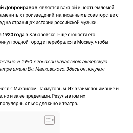
ий Добронравов
, является важной и неотъемлемой
знаменитых произведений, написанных в соавторстве с
 на страницах истории российской музыки.
я 1930 года
в Хабаровске. Еще с юности его
окинул родной город и перебрался в Москву, чтобы
льно. В 1950-х годах он начал свою актерскую
тре имени Вл. Маяковского. Здесь он получил
тился с Михаилом Пахмутовым. Их взаимопонимание и
 но и за ее пределами. Результатом их
популярных пьес для кино и театра.