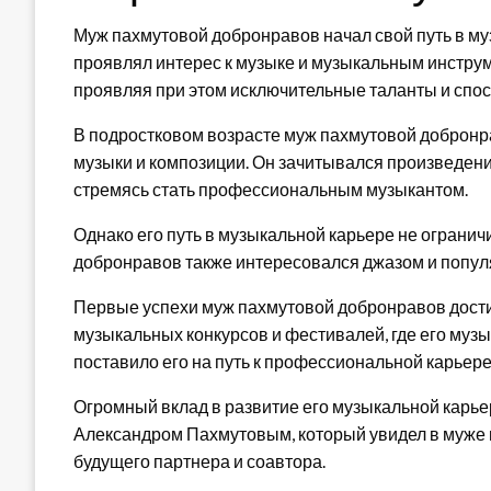
Муж пахмутовой добронравов начал свой путь в муз
проявлял интерес к музыке и музыкальным инструме
проявляя при этом исключительные таланты и спос
В подростковом возрасте муж пахмутовой добронр
музыки и композиции. Он зачитывался произведени
стремясь стать профессиональным музыкантом.
Однако его путь в музыкальной карьере не ограни
добронравов также интересовался джазом и популя
Первые успехи муж пахмутовой добронравов достиг
музыкальных конкурсов и фестивалей, где его муз
поставило его на путь к профессиональной карьере
Огромный вклад в развитие его музыкальной карье
Александром Пахмутовым, который увидел в муже п
будущего партнера и соавтора.