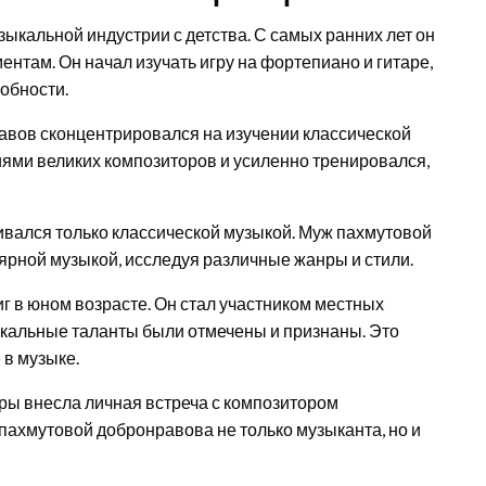
ыкальной индустрии с детства. С самых ранних лет он
нтам. Он начал изучать игру на фортепиано и гитаре,
обности.
авов сконцентрировался на изучении классической
ями великих композиторов и усиленно тренировался,
чивался только классической музыкой. Муж пахмутовой
рной музыкой, исследуя различные жанры и стили.
 в юном возрасте. Он стал участником местных
ыкальные таланты были отмечены и признаны. Это
 в музыке.
ры внесла личная встреча с композитором
ахмутовой добронравова не только музыканта, но и