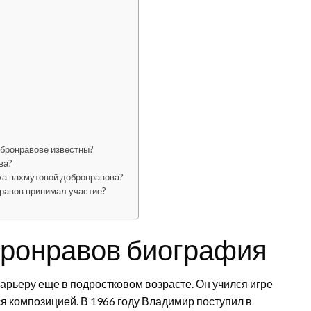
обронравове известны?
ва?
а пахмутовой добронравова?
равов принимал участие?
бронравов биография
рьеру еще в подростковом возрасте. Он учился игре
я композицией. В 1966 году Владимир поступил в