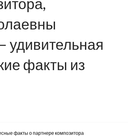
зитора,
олаевны
— удивительная
кие факты из