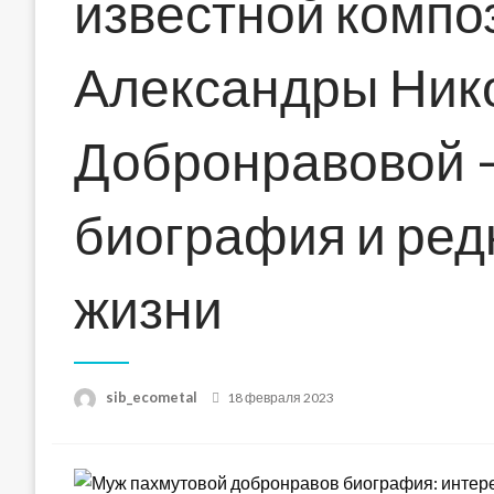
известной компо
Александры Ник
Добронравовой 
биография и ред
жизни
Posted
sib_ecometal
18 февраля 2023
on