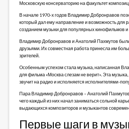
Московскую консерваторию на факультет композиц
В начале 1970-х годов Владимир Добронравов по
который дал ему направление и возможность для р
созданием музыки для популярных кинофильмов и 
Владимир Добронравов и Анатолий Пахмутов были 
друзьями. Их совместная работа принесла им боль
зрителей.
Особенным успехом стала музыка, написанная В
для фильма «Москва слезам не верит». Эта музыка, 
звучит на радио и исполняется исполнителями-по
Пара Владимир Добронравов – Анатолий Пахмутов 
чего каждый из них начал заниматься сольной кар
выдающихся композиторов и музыкантов современ
Первые шаги в музы