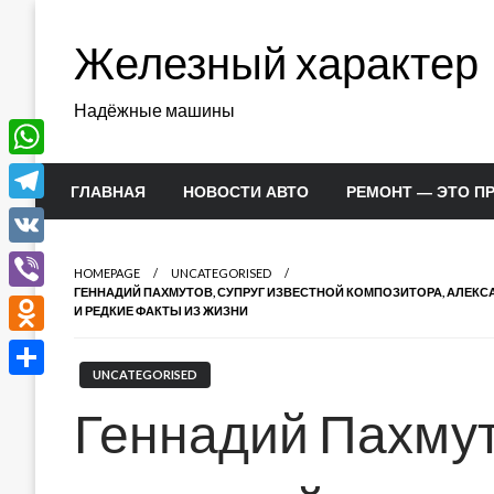
Перейти
к
Железный характер
содержимому
Надёжные машины
WhatsApp
ГЛАВНАЯ
НОВОСТИ АВТО
РЕМОНТ — ЭТО П
Telegram
VK
HOMEPAGE
UNCATEGORISED
ГЕННАДИЙ ПАХМУТОВ, СУПРУГ ИЗВЕСТНОЙ КОМПОЗИТОРА, АЛЕ
Viber
И РЕДКИЕ ФАКТЫ ИЗ ЖИЗНИ
Odnoklassniki
UNCATEGORISED
Отправить
Геннадий Пахмут