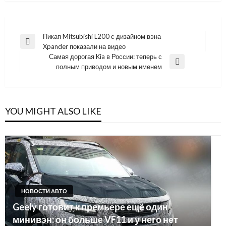
Навигация
Пикап Mitsubishi L200 с дизайном вэна
Previous
Xpander показали на видео
по
Post
Самая дорогая Kia в России: теперь с
записям
Next
полным приводом и новым именем
Post
YOU MIGHT ALSO LIKE
НОВОСТИ АВТО
Geely готовит к премьере ещё один
минивэн: он больше VF11 и у него нет