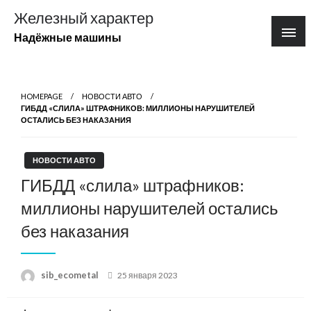
Перейти
Железный характер
к
Надёжные машины
содержимому
HOMEPAGE
НОВОСТИ АВТО
ГИБДД «СЛИЛА» ШТРАФНИКОВ: МИЛЛИОНЫ НАРУШИТЕЛЕЙ
ОСТАЛИСЬ БЕЗ НАКАЗАНИЯ
НОВОСТИ АВТО
ГИБДД «слила» штрафников:
миллионы нарушителей остались
без наказания
Posted
sib_ecometal
25 января 2023
on