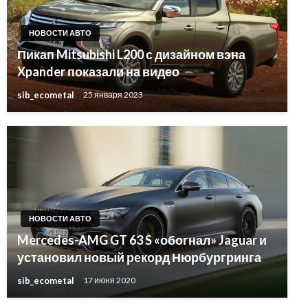
НОВОСТИ АВТО
Пикап Mitsubishi L200 с дизайном вэна
Xpander показали на видео
sib_ecometal
25 января 2023
НОВОСТИ АВТО
Mercedes-AMG GT 63 S «обогнал» Jaguar и
установил новый рекорд Нюрбургринга
sib_ecometal
17 июня 2020