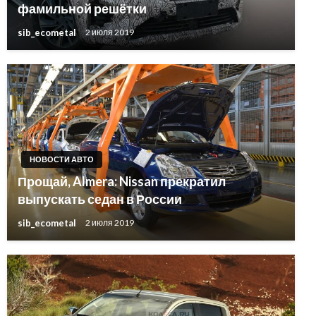
фамильной решётки
sib_ecometal
2 июля 2019
НОВОСТИ АВТО
Прощай, Almera: Nissan прекратил
выпускать седан в России
sib_ecometal
2 июля 2019