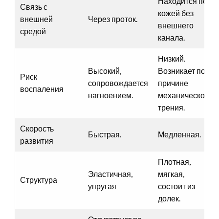
Находится под
Связь с
кожей без
внешней
Через проток.
внешнего
средой
канала.
Низкий.
Высокий,
Возникает по
Риск
сопровождается
причине
воспаления
нагноением.
механического
трения.
Скорость
Быстрая.
Медленная.
развития
Плотная,
Эластичная,
мягкая,
Структура
упругая
состоит из
долек.