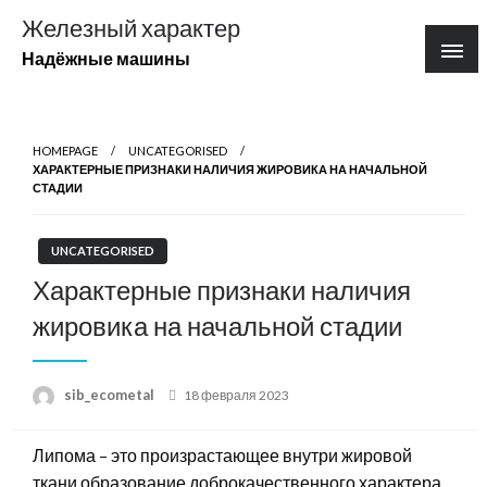
Перейти
Железный характер
к
Надёжные машины
содержимому
HOMEPAGE
UNCATEGORISED
ХАРАКТЕРНЫЕ ПРИЗНАКИ НАЛИЧИЯ ЖИРОВИКА НА НАЧАЛЬНОЙ
СТАДИИ
UNCATEGORISED
Характерные признаки наличия
жировика на начальной стадии
Posted
sib_ecometal
18 февраля 2023
on
Липома – это произрастающее внутри жировой
ткани образование доброкачественного характера,