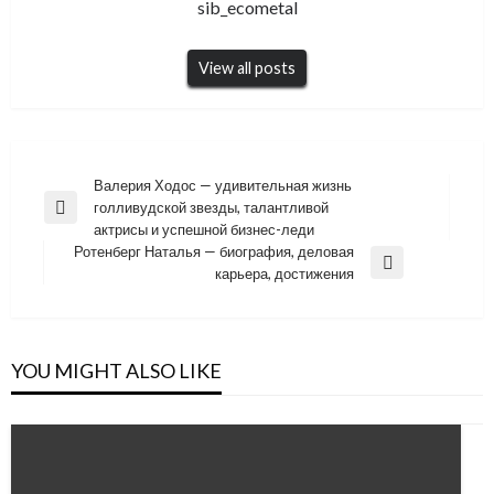
sib_ecometal
View all posts
Навигация
Валерия Ходос — удивительная жизнь
голливудской звезды, талантливой
по
Previous
актрисы и успешной бизнес-леди
Post
записям
Ротенберг Наталья — биография, деловая
Next
карьера, достижения
Post
YOU MIGHT ALSO LIKE