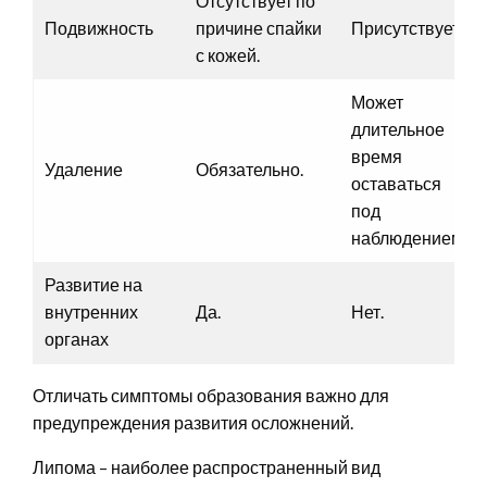
Отсутствует по
Подвижность
причине спайки
Присутствует.
с кожей.
Может
длительное
время
Удаление
Обязательно.
оставаться
под
наблюдением.
Развитие на
внутренних
Да.
Нет.
органах
Отличать симптомы образования важно для
предупреждения развития осложнений.
Липома – наиболее распространенный вид