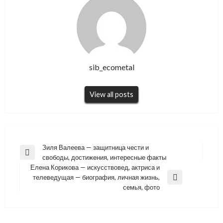
sib_ecometal
View all posts
Навигация
Зиля Валеева — защитница чести и
Previous
свободы, достижения, интересные факты
по
Post
Елена Корикова — искусствовед, актриса и
записям
телеведущая — биография, личная жизнь,
Next
семья, фото
Post