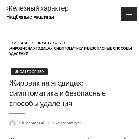
Перейти
Железный характер
к
Надёжные машины
содержимому
HOMEPAGE
UNCATEGORISED
ЖИРОВИК НА ЯГОДИЦАХ: СИМПТОМАТИКА И БЕЗОПАСНЫЕ СПОСОБЫ
УДАЛЕНИЯ
UNCATEGORISED
Жировик на ягодицах:
симптоматика и безопасные
способы удаления
Posted
sib_ecometal
18 февраля 2023
on