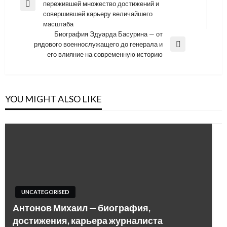
пережившей множество достижений и
Previous
записям
совершившей карьеру величайшего
Post
масштаба
Биография Эдуарда Басурина — от
рядового военнослужащего до генерала и
Next
его влияние на современную историю
Post
YOU MIGHT ALSO LIKE
UNCATEGORISED
Антонов Михаил — биография,
достижения, карьера журналиста