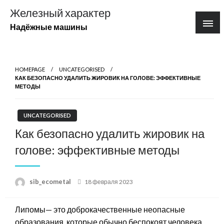
Перейти
Железный характер
к
Надёжные машины
содержимому
HOMEPAGE
UNCATEGORISED
КАК БЕЗОПАСНО УДАЛИТЬ ЖИРОВИК НА ГОЛОВЕ: ЭФФЕКТИВНЫЕ
МЕТОДЫ
UNCATEGORISED
Как безопасно удалить жировик на
голове: эффективные методы
Posted
sib_ecometal
18 февраля 2023
on
Липомы— это доброкачественные неопасные
образования, которые обычно беспокоят человека