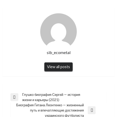
sib_ecometal
View all posts
Навигация
Глушко биография Сергей — история
Previous
жизни и карьеры (2021)
по
Post
Биография Гитана Леонтенко — жизненный
записям
путь и впечатляющие достижения
Next
украинского футболиста