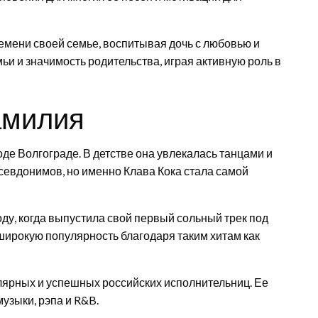
ремени своей семье, воспитывая дочь с любовью и
ьи и значимость родительства, играя активную роль в
амилия
оде Волгограде. В детстве она увлекалась танцами и
псевдонимов, но именно Клава Кока стала самой
ду, когда выпустила свой первый сольный трек под
широкую популярность благодаря таким хитам как
лярных и успешных российских исполнительниц. Ее
узыки, рэпа и R&B.