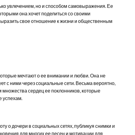
лько увлечением, но и способом самовыражения. Ее
оторыми она хочет поделиться со своими
выразить свое отношение к жизни и общественным
 которые мечтают о ее внимании и любви. Она не
ет с ними через социальные сети. Весьма вероятно,
м множества сердец ее поклонников, которые
е успехам.
ту о дочери в социальных сетях, публикуя снимки и
новения для многих ее песен и мотивации для