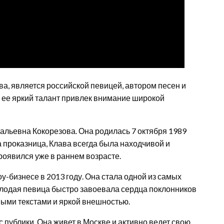
ова, является российской певицей, автором песен и
е ее яркий талант привлек внимание широкой
альевна Кокорезова. Она родилась 7 октября 1989
а проказница, Клава всегда была находчивой и
роявился уже в раннем возрасте.
-бизнесе в 2013 году. Она стала одной из самых
олодая певица быстро завоевала сердца поклонников
ыми текстами и яркой внешностью.
 публики. Она живет в Москве и активно ведет свою