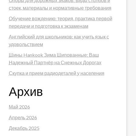
Опоры для дорожных знаков: виды столбов и
стоек, материалы и нормативные требования
Обучение вождению: теория, практика первой
передачи и подготовка к экзаменам
Английский для школьников: как учить язык с
удовольствием
Шины Hankook Зима Шипованные: Ваш
Надежный Партнёр на Снежных Дорогах
Скупка и прием радиодеталей у населения
Архив
Май 2026
Апрель 2026
Декабрь 2025