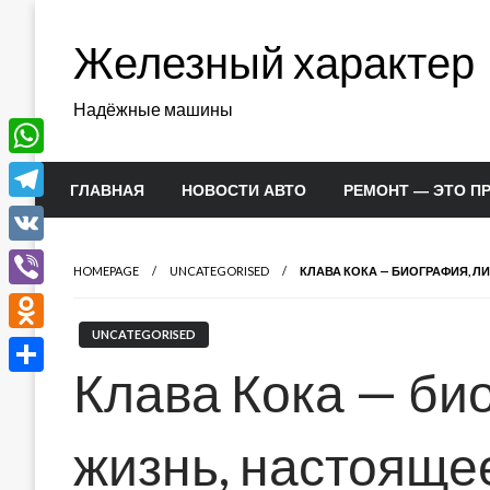
Перейти
к
Железный характер
содержимому
Надёжные машины
WhatsApp
ГЛАВНАЯ
НОВОСТИ АВТО
РЕМОНТ — ЭТО П
Telegram
VK
HOMEPAGE
UNCATEGORISED
КЛАВА КОКА — БИОГРАФИЯ, Л
Viber
UNCATEGORISED
Odnoklassniki
Клава Кока — би
Отправить
жизнь, настояще