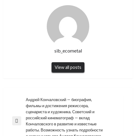
sib_ecometal
View all posts
Навигация
Андрей Кончаловский — биография,
фильмы и достижения режиссера,
по
сценариста и художника. Советский и
записям
российский кинематограф — вклад
Previous
Кончаловского в развитие и известные
Post
работы. Возможность узнать подробности
о жизни и карьере Андрея Кончаловского