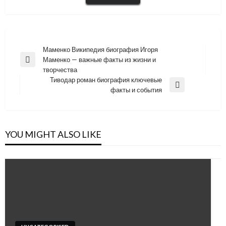
Навигация
Маменко Википедия биография Игоря
Маменко — важные факты из жизни и
по
Previous
творчества
Post
записям
Тиводар роман биография ключевые
Next
факты и события
Post
YOU MIGHT ALSO LIKE