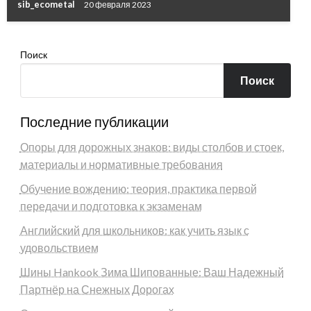
sib_ecometal
20 февраля 2023
Поиск
Поиск
Последние публикации
Опоры для дорожных знаков: виды столбов и стоек,
материалы и нормативные требования
Обучение вождению: теория, практика первой
передачи и подготовка к экзаменам
Английский для школьников: как учить язык с
удовольствием
Шины Hankook Зима Шипованные: Ваш Надежный
Партнёр на Снежных Дорогах