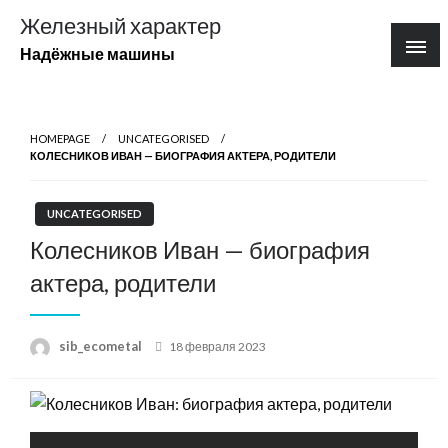
Перейти
Железный характер
к
Надёжные машины
содержимому
HOMEPAGE
UNCATEGORISED
КОЛЕСНИКОВ ИВАН — БИОГРАФИЯ АКТЕРА, РОДИТЕЛИ
UNCATEGORISED
Колесников Иван — биография
актера, родители
Posted
sib_ecometal
18 февраля 2023
on