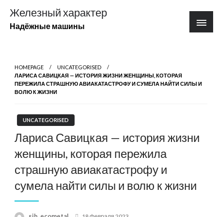
Перейти
Железный характер
к
Надёжные машины
содержимому
HOMEPAGE
UNCATEGORISED
ЛАРИСА САВИЦКАЯ — ИСТОРИЯ ЖИЗНИ ЖЕНЩИНЫ, КОТОРАЯ
ПЕРЕЖИЛА СТРАШНУЮ АВИАКАТАСТРОФУ И СУМЕЛА НАЙТИ СИЛЫ И
ВОЛЮ К ЖИЗНИ
UNCATEGORISED
Лариса Савицкая — история жизни
женщины, которая пережила
страшную авиакатастрофу и
сумела найти силы и волю к жизни
Posted
sib_ecometal
18 февраля 2023