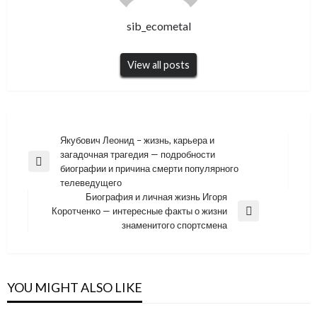
sib_ecometal
View all posts
Навигация
Якубович Леонид – жизнь, карьера и
загадочная трагедия — подробности
по
Previous
биографии и причина смерти популярного
записям
Post
телеведущего
Биография и личная жизнь Игоря
Коротченко — интересные факты о жизни
Next
знаменитого спортсмена
Post
YOU MIGHT ALSO LIKE