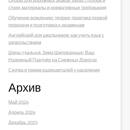
Опоры для дорожных знаков: виды столбов и
стоек, материалы и нормативные требования
Обучение вождению: теория, практика первой
передачи и подготовка к экзаменам
Английский для школьников: как учить язык с
удовольствием
Шины Hankook Зима Шипованные: Ваш
Надежный Партнёр на Снежных Дорогах
Скупка и прием радиодеталей у населения
Архив
Май 2026
Апрель 2026
Декабрь 2025