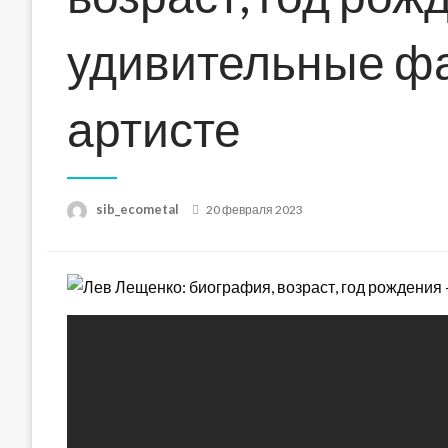
удивительные ф
артисте
Posted
sib_ecometal
20 февраля 2023
on