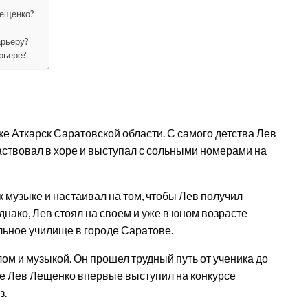
Лещенко?
арьеру?
рьере?
е Аткарск Саратовской области. С самого детства Лев
частвовал в хоре и выступал с сольными номерами на
 музыке и настаивал на том, чтобы Лев получил
нако, Лев стоял на своем и уже в юном возрасте
льное училище в городе Саратове.
ом и музыкой. Он прошел трудный путь от ученика до
е Лев Лещенко впервые выступил на конкурсе
з.