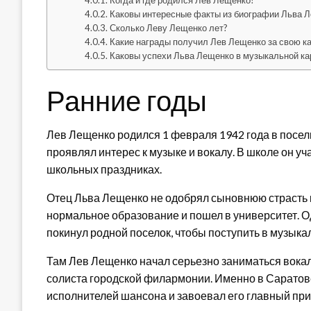
Когда и где родился Лев Лещенко?
Каковы интересные факты из биографии Льва 
Сколько Леву Лещенко лет?
Какие награды получил Лев Лещенко за свою к
Каковы успехи Льва Лещенко в музыкальной ка
Ранние годы
Лев Лещенко родился 1 февраля 1942 года в поселк
проявлял интерес к музыке и вокалу. В школе он у
школьных праздниках.
Отец Льва Лещенко не одобрял сыновнюю страсть к
нормальное образование и пошел в университет. Од
покинул родной поселок, чтобы поступить в музыка
Там Лев Лещенко начал серьезно заниматься вокал
солиста городской филармонии. Именно в Саратов
исполнителей шансона и завоевал его главный при