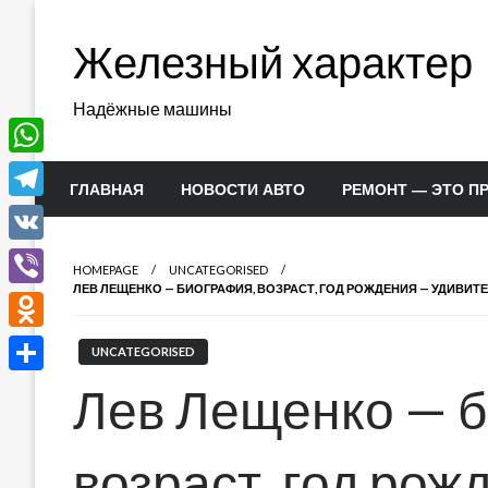
Перейти
к
Железный характер
содержимому
Надёжные машины
WhatsApp
ГЛАВНАЯ
НОВОСТИ АВТО
РЕМОНТ — ЭТО П
Telegram
VK
HOMEPAGE
UNCATEGORISED
ЛЕВ ЛЕЩЕНКО — БИОГРАФИЯ, ВОЗРАСТ, ГОД РОЖДЕНИЯ — УДИВИ
Viber
Odnoklassniki
UNCATEGORISED
Отправить
Лев Лещенко — 
возраст, год рож