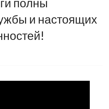
иги полны
ужбы и настоящих
нностей!