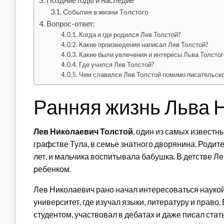
Поздние годы и наследие
События в жизни Толстого
Вопрос-ответ:
Когда и где родился Лев Толстой?
Какие произведения написал Лев Толстой?
Какие были увлечения и интересы Льва Толстог
Где учился Лев Толстой?
Чем славился Лев Толстой помимо писательск
Ранняя жизнь Льва 
Лев Николаевич Толстой
, один из самых известн
графстве Тула, в семье знатного дворянина. Родит
лет, и мальчика воспитывала бабушка. В детстве 
ребенком.
Лев Николаевич рано начал интересоваться наукой
университет, где изучал языки, литературу и право
студентом, участвовал в дебатах и даже писал стат