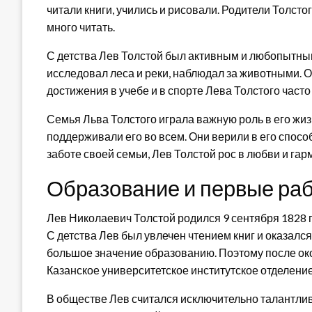
читали книги, учились и рисовали. Родители Толсто
много читать.
С детства Лев Толстой был активным и любопытны
исследовал леса и реки, наблюдал за животными. О
достижения в учебе и в спорте Лева Толстого часто
Семья Льва Толстого играла важную роль в его жизн
поддерживали его во всем. Они верили в его спосо
заботе своей семьи, Лев Толстой рос в любви и гар
Образование и первые ра
Лев Николаевич Толстой родился 9 сентября 1828 г
С детства Лев был увлечен чтением книг и оказалс
большое значение образованию. Поэтому после ок
Казанское университетское институтское отделение
В обществе Лев считался исключительно талантли