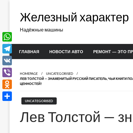
Перейти
к
Железный характер
содержимому
Надёжные машины
WhatsApp
ГЛАВНАЯ
НОВОСТИ АВТО
РЕМОНТ — ЭТО П
Telegram
VK
HOMEPAGE
UNCATEGORISED
ЛЕВ ТОЛСТОЙ — ЗНАМЕНИТЫЙ РУССКИЙ ПИСАТЕЛЬ, ЧЬИ КНИГИ 
Viber
ЦЕННОСТЕЙ!
Odnoklassniki
UNCATEGORISED
Отправить
Лев Толстой — з