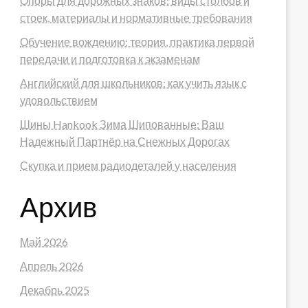
Опоры для дорожных знаков: виды столбов и
стоек, материалы и нормативные требования
Обучение вождению: теория, практика первой
передачи и подготовка к экзаменам
Английский для школьников: как учить язык с
удовольствием
Шины Hankook Зима Шипованные: Ваш
Надежный Партнёр на Снежных Дорогах
Скупка и прием радиодеталей у населения
Архив
Май 2026
Апрель 2026
Декабрь 2025