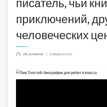
писатель, чьи кн
приключений, др
человеческих це
Posted
sib_ecometal
19 февраля 2023
on