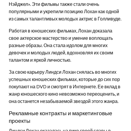
Нэйджел». Эти фильмы также стали очень
популярными и укрепили позицию Лохан как одной
из самых талантливых молодых актрис в Голливуде.
Работая в юношеских фильмах, Лохан доказала
свое актерское мастерство и умение воплощать
разные образы. Она стала идолом для многих
девочек и молодых людей, вдохновляя их своим
талантом и яркой личностью.
За свою карьеру Линдси Лохан снялась во многих
успешных юношеских фильмах, которые до сих пор
покупают на DVD и смотрят в Интернете. Ее вклад в
жанр юношеского кино невозможно переоценить, и
она останется незабываемой звездой этого жанра.
Рекламные контракты и маркетинговые
проекты
Линдси Лохан оказалась на пике своей славы в