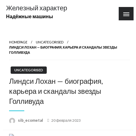
Перейти
Железный характер
к
Надёжные машины
содержимому
HOMEPAGE
UNCATEGORISED
ЛИНДСИ ЛОХАН — БИОГРАФИЯ, КАРЬЕРА И СКАНДАЛЫ ЗВЕЗДЫ
ГОЛЛИВУДА
UNCATEGORISED
Линдси Лохан — биография,
карьера и скандалы звезды
Голливуда
Posted
sib_ecometal
20 февраля 2023
on