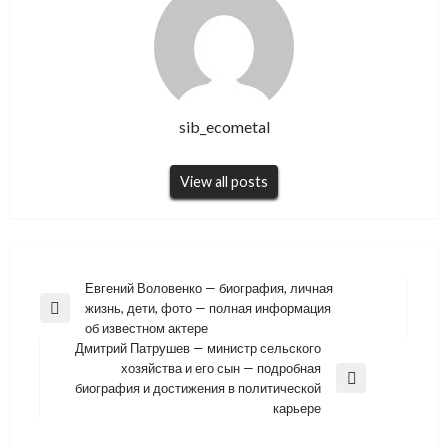
sib_ecometal
View all posts
Навигация
Евгений Воловенко — биография, личная
жизнь, дети, фото — полная информация
по
Previous
об известном актере
Post
записям
Дмитрий Патрушев — министр сельского
хозяйства и его сын — подробная
Next
биография и достижения в политической
Post
карьере