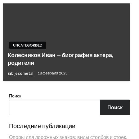
UNCATEGORISED
Колесников Иван — биография актера,
родители
sib_ecometal
18 февраля 2023
Поиск
Поиск
Последние публикации
Опоры для дорожных знаков: виды столбов и стоек,