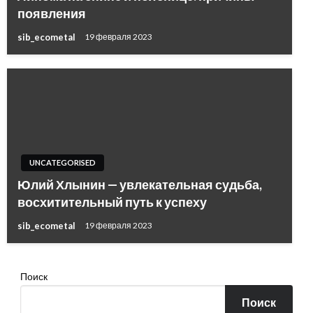
появления
sib_ecometal
19 февраля 2023
UNCATEGORISED
Юлий Хлынин — увлекательная судьба,
восхитительный путь к успеху
sib_ecometal
19 февраля 2023
Поиск
Поиск