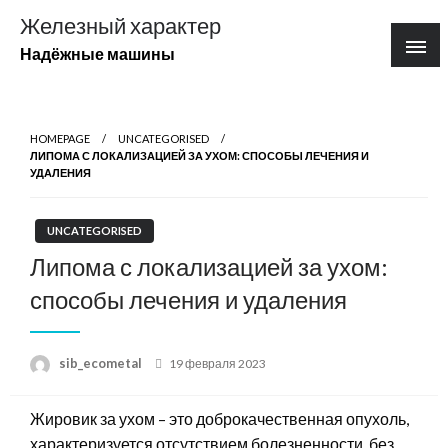
Перейти
Железный характер
к
Надёжные машины
содержимому
HOMEPAGE
UNCATEGORISED
ЛИПОМА С ЛОКАЛИЗАЦИЕЙ ЗА УХОМ: СПОСОБЫ ЛЕЧЕНИЯ И
УДАЛЕНИЯ
UNCATEGORISED
Липома с локализацией за ухом:
способы лечения и удаления
Posted
sib_ecometal
19 февраля 2023
on
Жировик за ухом – это доброкачественная опухоль,
характеризуется отсутствием болезненности, без