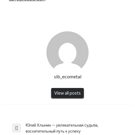
sib_ecometal
View all posts
Навигация
Юлий Хлынин — увлекательная судьба,
Previous
восхитительный путь к успеху
по