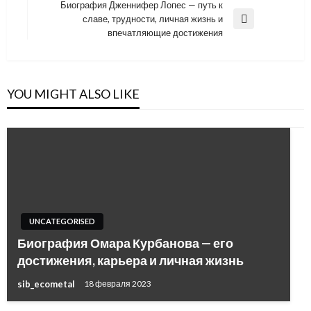
Post
Биография Дженнифер Лопес — путь к
записям
славе, трудности, личная жизнь и
Next
впечатляющие достижения
Post
YOU MIGHT ALSO LIKE
UNCATEGORISED
Биография Омара Курбанова — его
достижения, карьера и личная жизнь
sib_ecometal
18 февраля 2023