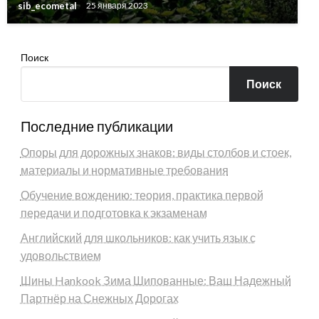
sib_ecometal
25 января 2023
Поиск
Поиск
Последние публикации
Опоры для дорожных знаков: виды столбов и стоек,
материалы и нормативные требования
Обучение вождению: теория, практика первой
передачи и подготовка к экзаменам
Английский для школьников: как учить язык с
удовольствием
Шины Hankook Зима Шипованные: Ваш Надежный
Партнёр на Снежных Дорогах