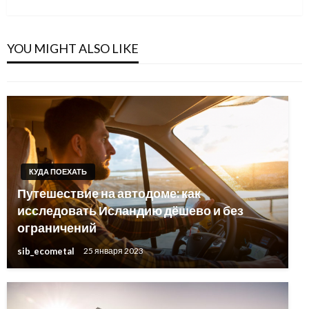
Post
КУДА ПОЕХАТЬ
ТОП-10 мест на юге Албании: обязательно
к посещению по мнению тревел-эксперта
YOU MIGHT ALSO LIKE
sib_ecometal
25 января 2023
КУДА ПОЕХАТЬ
Путешествие на автодоме: как
исследовать Исландию дёшево и без
ограничений
sib_ecometal
25 января 2023