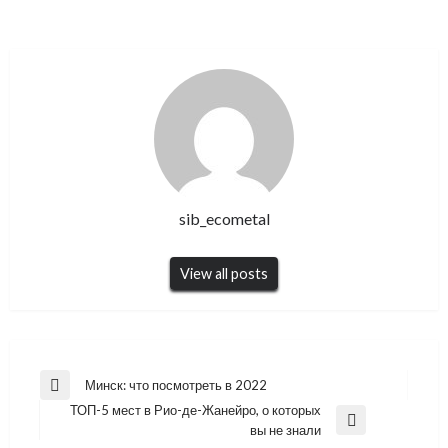
sib_ecometal
View all posts
Навигация
Минск: что посмотреть в 2022
Previous
по
ТОП-5 мест в Рио-де-Жанейро, о которых
Post
Next
вы не знали
записям