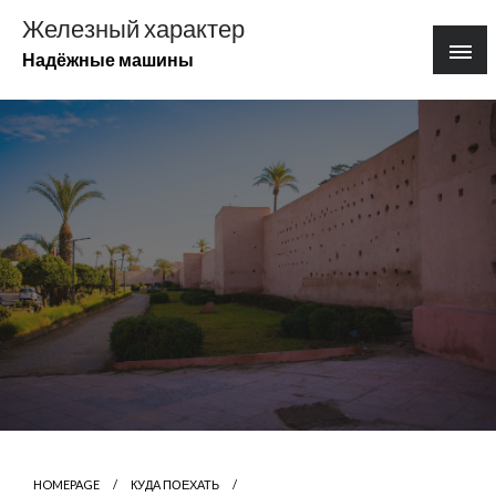
Перейти
Железный характер
к
Надёжные машины
содержимому
HOMEPAGE
КУДА ПОЕХАТЬ