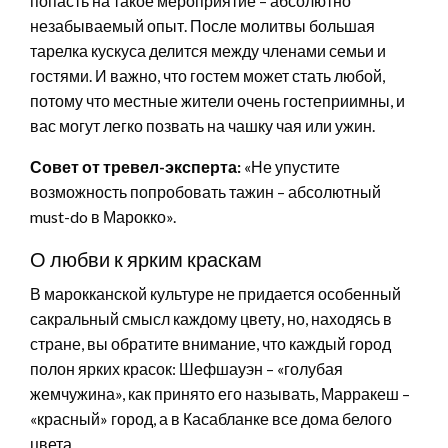
попасть на такое мероприятие – абсолютно
незабываемый опыт. После молитвы большая
тарелка кускуса делится между членами семьи и
гостями. И важно, что гостем может стать любой,
потому что местные жители очень гостеприимны, и
вас могут легко позвать на чашку чая или ужин.
Совет от тревел-эксперта:
«Не упустите
возможность попробовать тажин – абсолютный
must-do в Марокко».
О любви к ярким краскам
В марокканской культуре не придается особенный
сакральный смысл каждому цвету, но, находясь в
стране, вы обратите внимание, что каждый город
полон ярких красок: Шефшауэн – «голубая
жемчужина», как принято его называть, Марракеш –
«красный» город, а в Касабланке все дома белого
цвета.