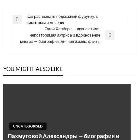
Навигация
Как распознать подкожный фурункул:
Previous
симптомы и лечение
по
Post
Одри Хепберн — икона стиля,
записям
неповторимая актриса и вдохновение
Next
многих — биография, личная жизнь, факты
Post
YOU MIGHT ALSO LIKE
UNCATEGORISED
Пахмутовой Александры — биография и