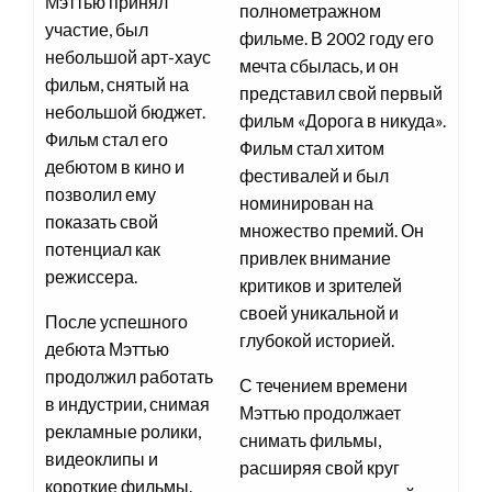
Мэттью принял
полнометражном
участие, был
фильме. В 2002 году его
небольшой арт-хаус
мечта сбылась, и он
фильм, снятый на
представил свой первый
небольшой бюджет.
фильм «Дорога в никуда».
Фильм стал его
Фильм стал хитом
дебютом в кино и
фестивалей и был
позволил ему
номинирован на
показать свой
множество премий. Он
потенциал как
привлек внимание
режиссера.
критиков и зрителей
своей уникальной и
После успешного
глубокой историей.
дебюта Мэттью
продолжил работать
С течением времени
в индустрии, снимая
Мэттью продолжает
рекламные ролики,
снимать фильмы,
видеоклипы и
расширяя свой круг
короткие фильмы.