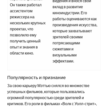
видения и внося свой
Он также работал
вклад в развитие
ассистентом
киноиндустрии. Его
режиссера на
работы оцениваются как
нескольких крупных
произведения искусства,
проектах, что
которые захватывают
позволило ему
зрителей своими
получить ценный
потрясающими
опыт и знания в
сюжетами и
области кино.
визуальными
эффектами.
Популярность и признание
За свою карьеру Мэттью снялся во множестве
успешных фильмов, которые пользовались
огромной популярностью среди зрителей и
критиков. Его роли в фильмах «Волк с Уолл-стрит»,