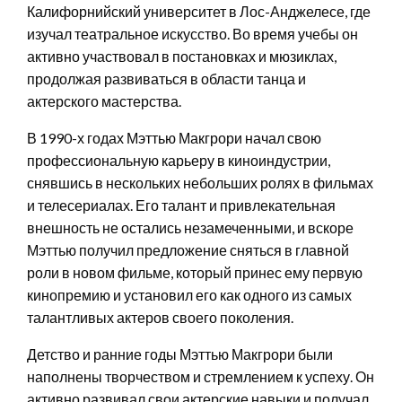
Калифорнийский университет в Лос-Анджелесе, где
изучал театральное искусство. Во время учебы он
активно участвовал в постановках и мюзиклах,
продолжая развиваться в области танца и
актерского мастерства.
В 1990-х годах Мэттью Макгрори начал свою
профессиональную карьеру в киноиндустрии,
снявшись в нескольких небольших ролях в фильмах
и телесериалах. Его талант и привлекательная
внешность не остались незамеченными, и вскоре
Мэттью получил предложение сняться в главной
роли в новом фильме, который принес ему первую
кинопремию и установил его как одного из самых
талантливых актеров своего поколения.
Детство и ранние годы Мэттью Макгрори были
наполнены творчеством и стремлением к успеху. Он
активно развивал свои актерские навыки и получал