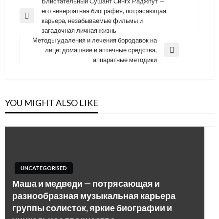
Навигация
Блистательный Сушант Сингх Раджпут —
его невероятная биография, потрясающая
по
Previous
карьера, незабываемые фильмы и
записям
Post
загадочная личная жизнь
Методы удаления и лечения бородавок на
лице: домашние и аптечные средства,
Next
аппаратные методики
Post
YOU MIGHT ALSO LIKE
UNCATEGORISED
Маша и медведи — потрясающая и
разнообразная музыкальная карьера
группы солисток, яркие биографии и