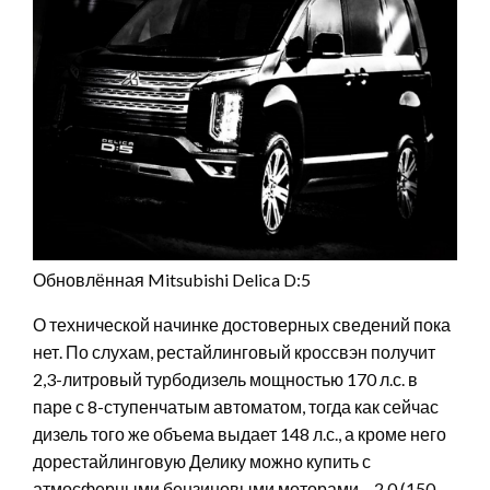
Обновлённая Mitsubishi Delica D:5
О технической начинке достоверных сведений пока
нет. По слухам, рестайлинговый кроссвэн получит
2,3-литровый турбодизель мощностью 170 л.с. в
паре с 8-ступенчатым автоматом, тогда как сейчас
дизель того же объема выдает 148 л.с., а кроме него
дорестайлинговую Делику можно купить с
атмосферными бензиновыми моторами – 2.0 (150