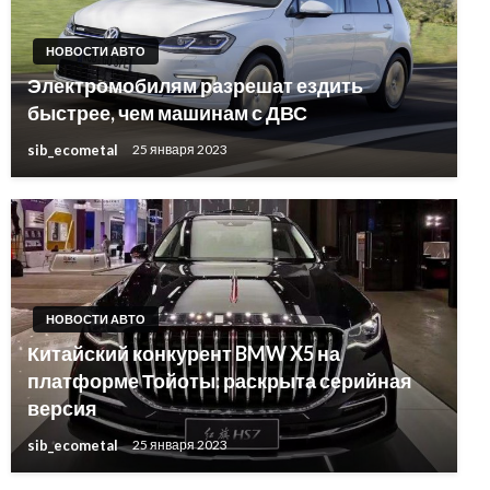
НОВОСТИ АВТО
Электромобилям разрешат ездить
быстрее, чем машинам с ДВС
sib_ecometal
25 января 2023
НОВОСТИ АВТО
Китайский конкурент BMW X5 на
платформе Тойоты: раскрыта серийная
версия
sib_ecometal
25 января 2023