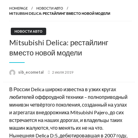
HOMEPAGE
НОВОСТИ АВТО
MITSUBISHI DELICA: РЕСТАЙЛИНГ ВМЕСТО НОВОЙ МОДЕЛИ
НОВОСТИ АВТО
Mitsubishi Delica: рестайлинг
вместо новой модели
Posted
sib_ecometal
2 июля 2019
on
В России Delica широко известна в узких кругах
любителей оффроудной техники – полноприводный
минивэн четвёртого поколения, созданный на узлах
и агрегатах внедорожника Mitsubishi Pajero, до сих
встречается на наших дорогах, и владельцы таких
машин жалуются, что менять их не на что.
Нынешняя Delica D:5, дебютировавшая в 2007 году,