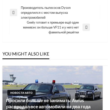
Навигация
Производитель пылесосов Dyson
определился с местом выпуска
по
Previous
электромобилей
Post
записям
Geely готовит к премьере ещё один
минивэн: он больше VF11 и у него нет
Next
фамильной решётки
Post
YOU MIGHT ALSO LIKE
НОВОСТИ АВТО
Просили больше не занимать: Aurus
распродал все автомобили на два года