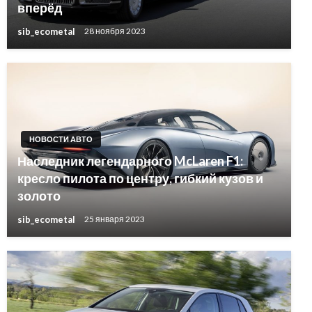
вперёд
sib_ecometal
28 ноября 2023
НОВОСТИ АВТО
Наследник легендарного McLaren F1:
кресло пилота по центру, гибкий кузов и
золото
sib_ecometal
25 января 2023