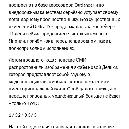
построена на базе кроссовера Outlander и по
внедорожным качествам серьёзно уступает своему
легендарному предшественнику. Без существенных
изменений Delica D:5 продержалась на конвейере
11 лет и сейчас предлагается исключительно в
Японии, причём как в переднеприводном, так и в
полноприводном исполнениях.
Летом прошлого года японские СМИ
распространили изображения якобы новой Делики,
которая представляет собой глубокую
модернизацию автомобиля пятого поколения и
имеет оригинальный кузов. Сообщалось также, что
переднеприводных модификациый больше не будет
– только 4WD!
1
/ 3
2
/ 3
3
/ 3
На этой неделе выяснилось, что новое поколение