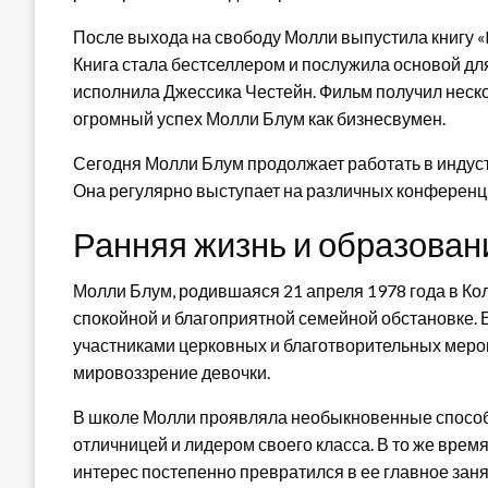
После выхода на свободу Молли выпустила книгу «M
Книга стала бестселлером и послужила основой дл
исполнила Джессика Честейн. Фильм получил неск
огромный успех Молли Блум как бизнесвумен.
Сегодня Молли Блум продолжает работать в индуст
Она регулярно выступает на различных конференци
Ранняя жизнь и образован
Молли Блум, родившаяся 21 апреля 1978 года в Кол
спокойной и благоприятной семейной обстановке. 
участниками церковных и благотворительных мероп
мировоззрение девочки.
В школе Молли проявляла необыкновенные способн
отличницей и лидером своего класса. В то же время
интерес постепенно превратился в ее главное заня