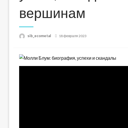
вершинам
Posted
sib_ecometal
18 февраля 2023
on