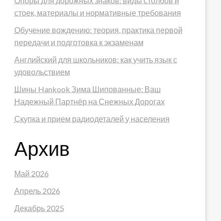
Опоры для дорожных знаков: виды столбов и
стоек, материалы и нормативные требования
Обучение вождению: теория, практика первой
передачи и подготовка к экзаменам
Английский для школьников: как учить язык с
удовольствием
Шины Hankook Зима Шипованные: Ваш
Надежный Партнёр на Снежных Дорогах
Скупка и прием радиодеталей у населения
Архив
Май 2026
Апрель 2026
Декабрь 2025