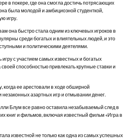
ре в покере, где она смогла достичь потрясающих
 она была молодой и амбициозной студенткой,
ю игру.
ам она быстро стала одним из ключевых игроков в
улярны среди богатых и влиятельных людей, и это
еступными и политическими деятелями.
 игру с участием самых известных и богатых
 своей способностью привлекать крупные ставки и
у, когда ее арестовали в ходе обширной
 незаконных азартных игр и отмывании денег.
лли Блум все равно оставила незабываемый след в
гих книг и фильмов, включая известный фильм «Игра в
тала известной не только как одна из самых успешных