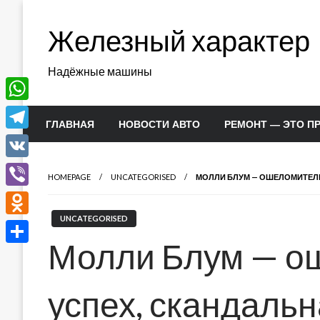
Перейти
к
Железный характер
содержимому
Надёжные машины
WhatsApp
ГЛАВНАЯ
НОВОСТИ АВТО
РЕМОНТ — ЭТО П
Telegram
VK
HOMEPAGE
UNCATEGORISED
МОЛЛИ БЛУМ — ОШЕЛОМИТЕЛЬ
Viber
UNCATEGORISED
Odnoklassniki
Молли Блум — о
Отправить
успех, скандальн