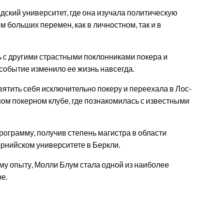
ский университет, где она изучала политическую
 больших перемен, как в личностном, так и в
 с другими страстными поклонниками покера и
событие изменило ее жизнь навсегда.
ятить себя исключительно покеру и переехала в Лос-
ном покерном клубе, где познакомилась с известными
ограмму, получив степень магистра в области
нийском университете в Беркли.
у опыту, Молли Блум стала одной из наиболее
е.