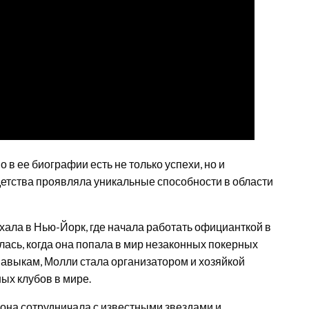
о в ее биографии есть не только успехи, но и
детства проявляла уникальные способности в области
хала в Нью-Йорк, где начала работать официанткой в
лась, когда она попала в мир незаконных покерных
навыкам, Молли стала организатором и хозяйкой
ых клубов в мире.
она сотрудничала с известными звездами и