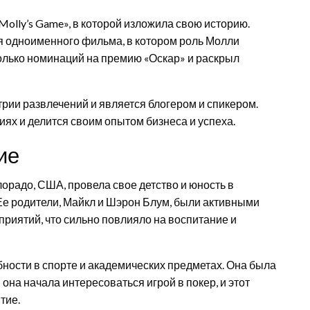
olly’s Game», в которой изложила свою историю.
я одноименного фильма, в котором роль Молли
олько номинаций на премию «Оскар» и раскрыл
рии развлечений и является блогером и спикером.
ях и делится своим опытом бизнеса и успеха.
ие
орадо, США, провела свое детство и юность в
Ее родители, Майкл и Шэрон Блум, были активными
риятий, что сильно повлияло на воспитание и
ости в спорте и академических предметах. Она была
 она начала интересоваться игрой в покер, и этот
тие.