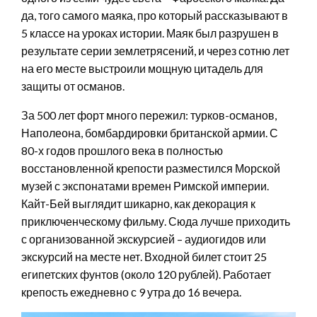
да, того самого маяка, про который рассказывают в
5 классе на уроках истории. Маяк был разрушен в
результате серии землетрясений, и через сотню лет
на его месте выстроили мощную цитадель для
защиты от османов.
За 500 лет форт много пережил: турков-османов,
Наполеона, бомбардировки британской армии. С
80-х годов прошлого века в полностью
восстановленной крепости разместился Морской
музей с экспонатами времен Римской империи.
Кайт-Бей выглядит шикарно, как декорация к
приключенческому фильму. Сюда лучше приходить
с организованной экскурсией – аудиогидов или
экскурсий на месте нет. Входной билет стоит 25
египетских фунтов (около 120 рублей). Работает
крепость ежедневно с 9 утра до 16 вечера.