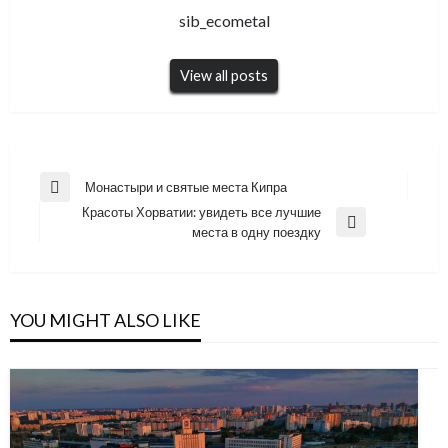
sib_ecometal
View all posts
Навигация
Монастыри и святые места Кипра
Previous
по
Красоты Хорватии: увидеть все лучшие
Post
Next
места в одну поездку
записям
Post
YOU MIGHT ALSO LIKE