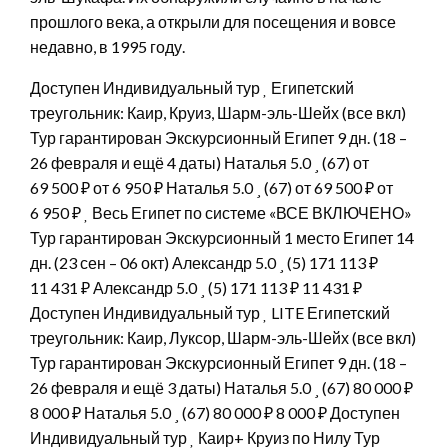
прошлого века, а открыли для посещения и вовсе
недавно, в 1995 году.
Доступен Индивидуальный тур
Египетский
треугольник: Каир, Круиз, Шарм-эль-Шейх (все вкл)
Тур гарантирован Экскурсионный Египет
9 дн.
(18 –
26 февраля и ещё 4 даты)
Наталья 5.0
(67)
от
69 500 ₽
от 6 950 ₽
Наталья 5.0
(67)
от 69 500 ₽
от
6 950 ₽
Весь Египет по системе «ВСЕ ВКЛЮЧЕНО»
Тур гарантирован Экскурсионный 1 место Египет
14
дн.
(23 сен – 06 окт)
Александр 5.0
(5)
171 113 ₽
11 431 ₽
Александр 5.0
(5)
171 113 ₽
11 431 ₽
Доступен Индивидуальный тур
LITE Египетский
треугольник: Каир, Луксор, Шарм-эль-Шейх (все вкл)
Тур гарантирован Экскурсионный Египет
9 дн.
(18 –
26 февраля и ещё 3 даты)
Наталья 5.0
(67)
80 000 ₽
8 000 ₽
Наталья 5.0
(67)
80 000 ₽
8 000 ₽
Доступен
Индивидуальный тур
Каир+ Круиз по Нилу Тур