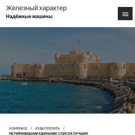
Перейти
Железный характер
к
Надёжные машины
содержимому
HOMEPAGE
КУДА ПОЕХАТЬ
НЕ ПИРАМИДАМИ ЕДИНЫМИ: СПИСОК ЛУЧШИХ