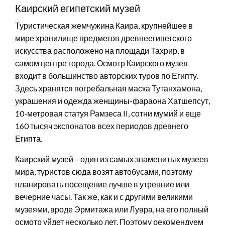
Каирский египетский музей
Туристическая жемчужина Каира, крупнейшее в
мире хранилище предметов древнеегипетского
искусства расположено на площади Тахрир, в
самом центре города. Осмотр Каирского музея
входит в большинство авторских туров по Египту.
Здесь хранятся погребальная маска Тутанхамона,
украшения и одежда женщины-фараона Хатшепсут,
10-метровая статуя Рамзеса II, сотни мумий и еще
160 тысяч экспонатов всех периодов древнего
Египта.
Каирский музей – один из самых знаменитых музеев
мира, туристов сюда возят автобусами, поэтому
планировать посещение лучше в утренние или
вечерние часы. Так же, как и с другими великими
музеями, вроде Эрмитажа или Лувра, на его полный
осмотр уйдет несколько лет. Поэтому рекомендуем