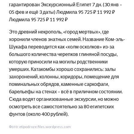
гарантирован Экскурсионный Египет
7 дн.
(30 янв –
05 фев и ещё 3 даты)
Людмила
95 725 ₽
11 992 ₽
Людмила
95 725 ₽
11 992 ₽
Это древний некрополь, «город мертвых», где
хоронили членов знатных семей. Название Ком-эль-
Шукафа переводится как «холм осколков» из-за
большого количества черепков глиняной посуды,
которую приносили на могилы родственники
умерших. Катакомбы хорошо сохранились: залы
захоронений, колонны, коридоры, помещение для
поминальных обрядов, каменные саркофаги,
барельефы на стенах – всё в приличном состоянии.
Сюда водят организованные экскурсии, но можно
осмотреть все самостоятельно за 80 египетских
фунтов (около 400 рублей).
Фото: etipodroze.files.wordpress.com