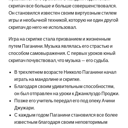
скрипач все больше и больше совершенствовался.
Он становился известен своим виртуозным стилем
игры и необычной техникой, которую ни один другой
скрипач до него не использовал.
Игра на скрипке стала призванием и жизненным
путем Паганини. Музыка являлась его страстью и
способом самовыражения. С первых уроков юный
скрипач почувствовал, что музыка — его судьба.
В трехлетнем возрасте Никколо Паганини начал
играть на мандолине и скрипке.
Благодаря своим удивительным способностям,
он был отправлен на уроки к Джанклуэдо Проджи.
Позже его учитель передал его под опеку Ачини
Джужари.
С каждым годом Паганини становился все более
известным благодаря своим неповторимым