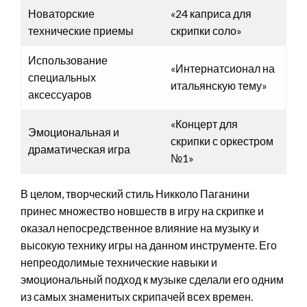
Новаторские
«24 каприса для
технические приемы
скрипки соло»
Использование
«Интернатсионал на
специальных
итальянскую тему»
аксессуаров
«Концерт для
Эмоциональная и
скрипки с оркестром
драматическая игра
№1»
В целом, творческий стиль Никколо Паганини
принес множество новшеств в игру на скрипке и
оказал непосредственное влияние на музыку и
высокую технику игры на данном инструменте. Его
непреодолимые технические навыки и
эмоциональный подход к музыке сделали его одним
из самых знаменитых скрипачей всех времен.