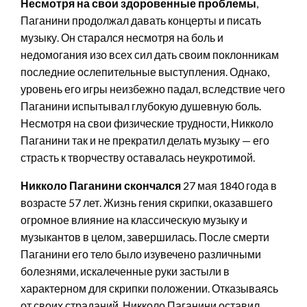
Несмотря на свои здоровенные проблемы
,
Паганини продолжал давать концерты и писать
музыку. Он старался несмотря на боль и
недомогания изо всех сил дать своим поклонникам
последние ослепительные выступления. Однако,
уровень его игры неизбежно падал, вследствие чего
Паганини испытывал глубокую душевную боль.
Несмотря на свои физические трудности, Никколо
Паганини так и не прекратил делать музыку — его
страсть к творчеству оставалась неукротимой.
Никколо Паганини скончался
27 мая 1840 года в
возрасте 57 лет. Жизнь гения скрипки, оказавшего
огромное влияние на классическую музыку и
музыкантов в целом, завершилась. После смерти
Паганини его тело было изувечено различными
болезнями, искалеченные руки застыли в
характерном для скрипки положении. Отказываясь
от своих страданий, Никколо Паганини оставил