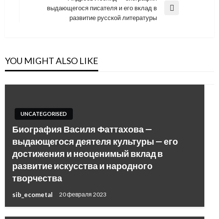
записям
выдающегося писателя и его вклад в
Next
развитие русской литературы
Post
YOU MIGHT ALSO LIKE
UNCATEGORISED
Биография Василя Фаттахова —
выдающегося деятеля культуры — его
достижения и неоценимый вклад в
развитие искусства и народного
творчества
sib_ecometal
20 февраля 2023