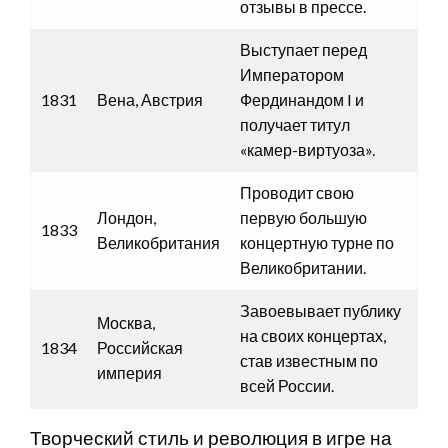
отзывы в прессе.
Выступает перед
Императором
1831
Вена, Австрия
Фердинандом I и
получает титул
«камер-виртуоза».
Проводит свою
Лондон,
первую большую
1833
Великобритания
концертную турне по
Великобритании.
Завоевывает публику
Москва,
на своих концертах,
1834
Российская
став известным по
империя
всей России.
Творческий стиль и революция в игре на