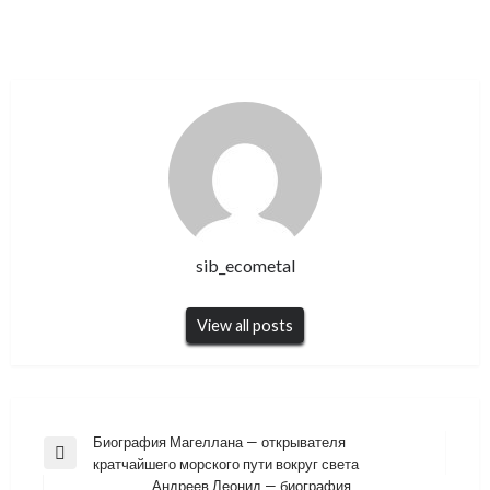
sib_ecometal
View all posts
Навигация
Биография Магеллана — открывателя
Previous
кратчайшего морского пути вокруг света
по
Post
Андреев Леонид — биография